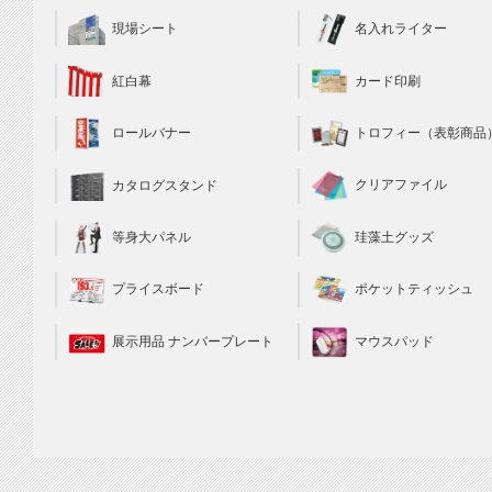
現場シート
名入れライター
カード印刷
紅白幕
トロフィー（表彰商品
ロールバナー
クリアファイル
カタログスタンド
珪藻土グッズ
等身大パネル
ポケットティッシュ
プライスボード
マウスパッド
展示用品 ナンバープレート