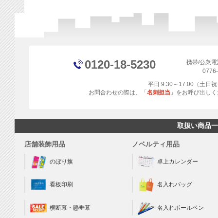
0120-18-5230
携帯/公衆
0776
平日 9:30～17:00（土
お問合わせの際は、「
名刺担当
」をお呼び出しく
取扱い商品一
店舗装飾用品
ノベルティ用品
のぼり旗
卓上カレンダー
看板印刷
名入れバッグ
横断幕・懸垂幕
名入れボールペン