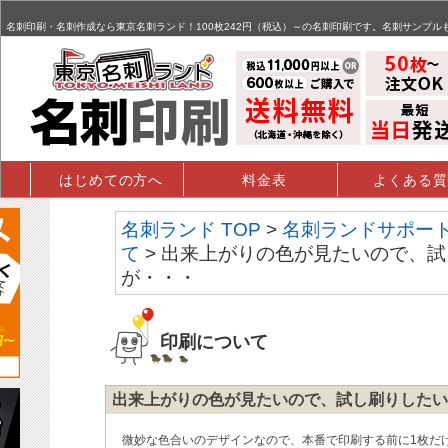
名刺,名刺印刷,名刺作成,特殊名刺,データ入稿 - FAQ掲示板
名刺印刷・名刺作成なら東京名刺ランド！100枚242円（税込）～の名刺印刷です。名刺サンプル
はじめての方へ
料金表
よくある質
名刺ランド TOP
>
名刺ランドサポー
て
> 出来上がりの色が見たいので、
が・・・
印刷について
出来上がりの色が見たいので、試し刷りしたい
微妙な色合いのデザインなので、本番で印刷する前に1枚だ