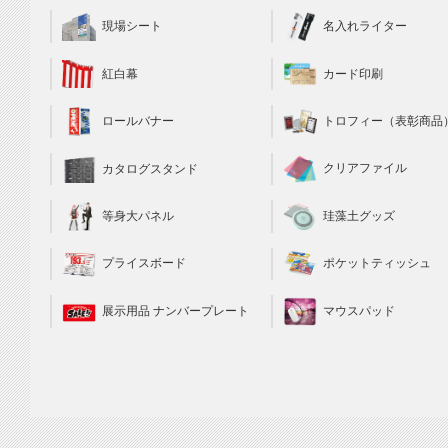
現場シート
名入れライター
カード印刷
紅白幕
トロフィー（表彰商品
ロールバナー
クリアファイル
カタログスタンド
珪藻土グッズ
等身大パネル
ポケットティッシュ
プライスボード
マウスパッド
展示用品 ナンバープレート