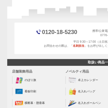
0120-18-5230
携帯/公衆
0776
平日 9:30～17:00（土
お問合わせの際は、「
名刺担当
」をお呼び出しく
取扱い商品一
店舗装飾用品
ノベルティ用品
のぼり旗
卓上カレンダー
看板印刷
名入れバッグ
横断幕・懸垂幕
名入れボールペン