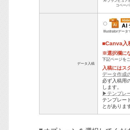
A-プランピュア
コペーパ
Illustratorデ
■Canva
※選択欄に
下記ページを
データ入稿
入稿にはス
データ作成
必ず入稿用
します。
▶テンプレ
テンプレー
とがありま