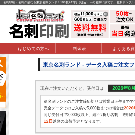
名刺印刷・名刺作成なら東京名刺ランド！100枚242円（税込）～の名刺印刷です。名刺サンプ
はじめての方へ
料金表
よくある質
東京名刺ランド - データ入稿ご注文
2026年8
現在ご注文いただくと、受付日は
※名刺ランドのご注文締め切りは営業日正午までで
202
完全データでのご入稿で5,000枚までの場合は
同じ受付日で3,000枚以上、縦2つ折り名刺、透明名
12日
以降の出荷予定となります。