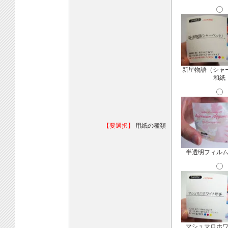
新星物語（シャ
和紙
【要選択】
用紙の種類
半透明フィル
マシュマロホ