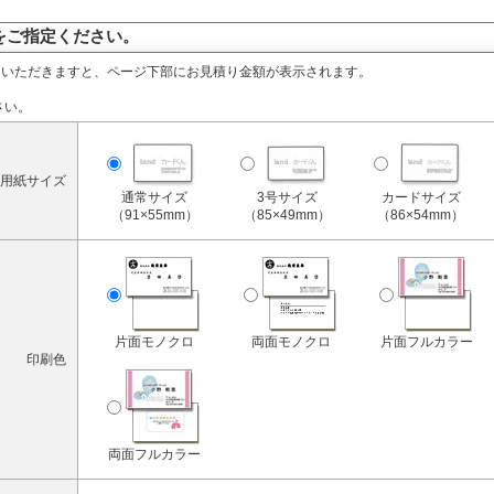
をご指定ください。
定いただきますと、ページ下部にお見積り金額が表示されます。
さい。
用紙サイズ
通常サイズ
3号サイズ
カードサイズ
（91×55mm）
（85×49mm）
（86×54mm）
片面モノクロ
両面モノクロ
片面フルカラー
印刷色
両面フルカラー