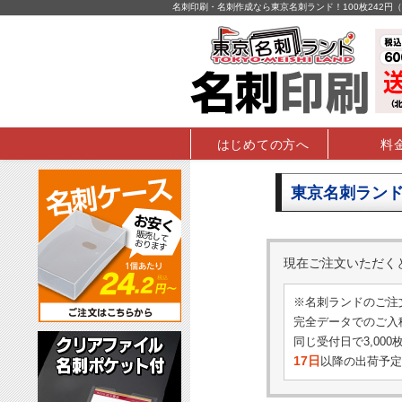
名刺印刷・名刺作成なら東京名刺ランド！100枚242
はじめての方へ
料
東京名刺ランド
現在ご注文いただ
※名刺ランドのご注
完全データでのご入稿
同じ受付日で3,00
17日
以降の出荷予定