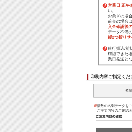
営業日 正午
い。
お急ぎの場
前金の場合
入金確認後
データ不備
縦2つ折り
銀行振込/
確認できた
業日発送と
印刷内容ご指定くだ
名刺
※
複数の名刺データを
ご注文内容のご確認画