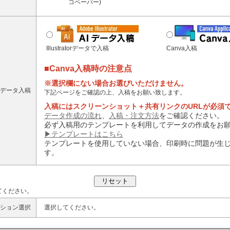
コペーパー)
Illustratorデータで入稿
Canva入稿
■Canva入稿時の注意点
※選択欄にない場合お選びいただけません。
データ入稿
下記ページをご確認の上、入稿をお願い致します。
入稿にはスクリーンショット＋共有リンクのURLが必須
データ作成の流れ
、
入稿・注文方法
をご確認ください。
必ず入稿用のテンプレートを利用してデータの作成をお
▶テンプレートはこちら
テンプレートを使用していない場合、印刷時に問題が生
す。
てください。
ション選択
選択してください。