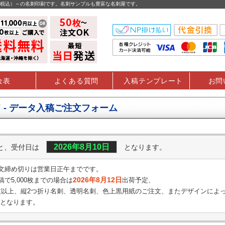
円（税込）～の名刺印刷です。名刺サンプルも豊富な名刺屋です。
金表
よくある質問
入稿テンプレート
お問
 - データ入稿ご注文フォーム
2026年8月10日
くと、受付日は
となります。
文締め切りは営業日正午までです。
2026年8月12日
で5,000枚までの場合は
出荷予定、
0枚以上、縦2つ折り名刺、透明名刺、
色上黒用紙のご注文、またデザインによ
となります。