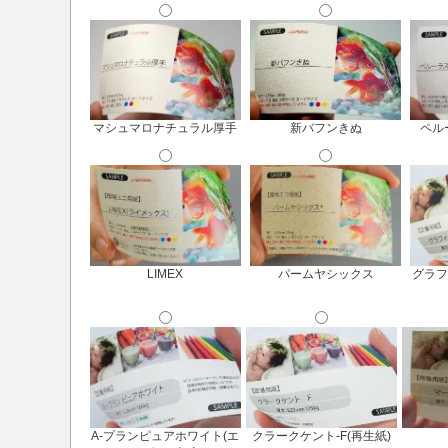
マシュマロナチュラル厚手
新バフンきぬ
ペル
LIMEX
パームヤシックス
グラフ
A-プランピュアホワイト(エ
クラークケント-F(再生紙)