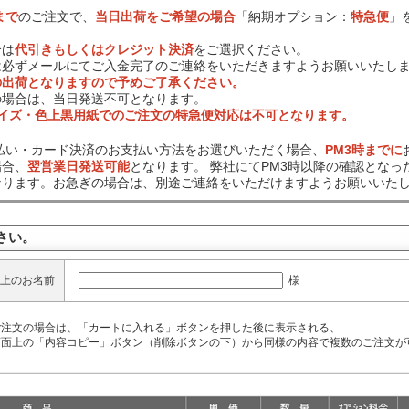
まで
のご注文で、
当日出荷をご希望の場合
「納期オプション：
特急便
」
合は
代引きもしくはクレジット決済
をご選択ください。
は必ずメールにてご入金完了のご連絡をいただきますようお願いいたし
の出荷となりますので予めご了承ください。
の場合は、当日発送不可となります。
サイズ・色上黒用紙でのご注文の特急便対応は不可となります。
前払い・カード決済のお支払い方法をお選びいただく場合、
PM3時までに
場合、
翌営業日発送可能
となります。 弊社にてPM3時以降の確認となっ
なります。お急ぎの場合は、別途ご連絡をいただけますようお願いいた
さい。
様
上のお名前
ご注文の場合は、「カートに入れる」ボタンを押した後に表示される、
面上の「内容コピー」ボタン（削除ボタンの下）から同様の内容で複数のご注文が