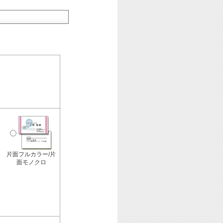
片面フルカラー/片
面モノクロ