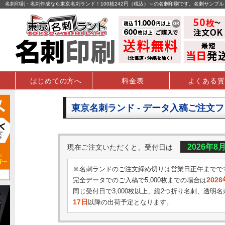
名刺印刷・名刺作成なら東京名刺ランド！100枚242円（税込）～の名刺印刷です。名刺サンプ
はじめての方へ
料金表
よくある質
東京名刺ランド - データ入稿ご注文
2026年8
現在ご注文いただくと、受付日は
※名刺ランドのご注文締め切りは営業日正午までで
202
完全データでのご入稿で5,000枚までの場合は
同じ受付日で3,000枚以上、縦2つ折り名刺、透明名
17日
以降の出荷予定となります。