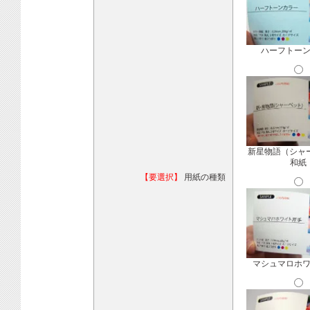
ハーフトー
新星物語（シャ
和紙
【要選択】
用紙の種類
マシュマロホ