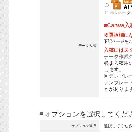
Illustratorデ
■Canva
※選択欄に
下記ページを
データ入稿
入稿にはス
データ作成
必ず入稿用
します。
▶テンプレ
テンプレー
とがありま
オプションを選択してくだ
選択してくだ
オプション選択