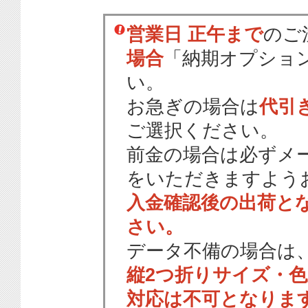
営業日 正午まで
のご
場合
「納期オプショ
い。
お急ぎの場合は
代引
ご選択ください。
前金の場合は必ずメ
をいただきますよう
入金確認後の出荷と
さい。
データ不備の場合は
縦2つ折りサイズ・
対応は不可となりま