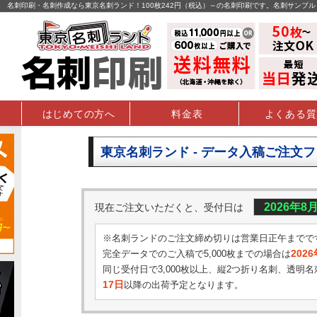
名刺印刷・名刺作成なら東京名刺ランド！100枚242円（税込）～の名刺印刷です。名刺サンプ
はじめての方へ
料金表
よくある質
東京名刺ランド - データ入稿ご注文
2026年8
現在ご注文いただくと、受付日は
※名刺ランドのご注文締め切りは営業日正午までで
202
完全データでのご入稿で5,000枚までの場合は
同じ受付日で3,000枚以上、縦2つ折り名刺、透明名
17日
以降の出荷予定となります。