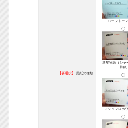
ハーフトー
新星物語（シャ
和紙
【要選択】
用紙の種類
マシュマロホ