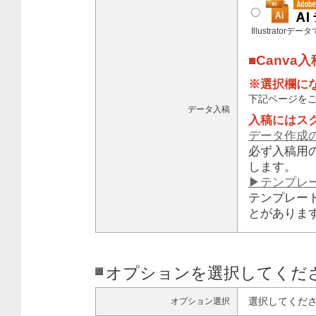
Illustratorデ
■Canva
※選択欄に
下記ページを
データ入稿
入稿にはス
データ作成
必ず入稿用
します。
▶テンプレ
テンプレー
とがありま
オプションを選択してくだ
選択してくだ
オプション選択