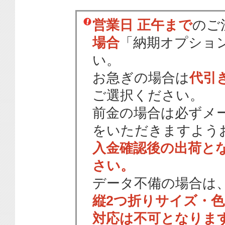
営業日 正午まで
のご
場合
「納期オプショ
い。
お急ぎの場合は
代引
ご選択ください。
前金の場合は必ずメ
をいただきますよう
入金確認後の出荷と
さい。
データ不備の場合は
縦2つ折りサイズ・
対応は不可となりま