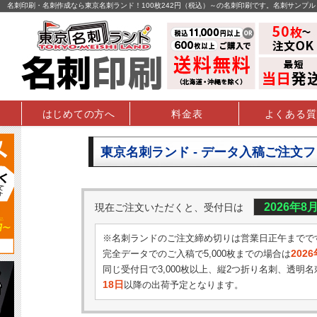
名刺印刷・名刺作成なら東京名刺ランド！100枚242円（税込）～の名刺印刷です。名刺サンプ
はじめての方へ
料金表
よくある質
東京名刺ランド - データ入稿ご注文
2026年8
現在ご注文いただくと、受付日は
※名刺ランドのご注文締め切りは営業日正午までで
202
完全データでのご入稿で5,000枚までの場合は
同じ受付日で3,000枚以上、縦2つ折り名刺、透明名
18日
以降の出荷予定となります。