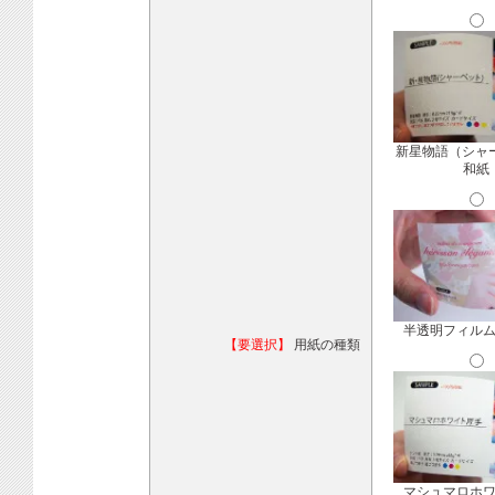
新星物語（シャ
和紙
半透明フィル
【要選択】
用紙の種類
マシュマロホ