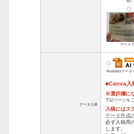
紙)
マーメ
Illustratorデ
■Canva
※選択欄に
下記ページを
データ入稿
入稿にはス
データ作成
必ず入稿用
します。