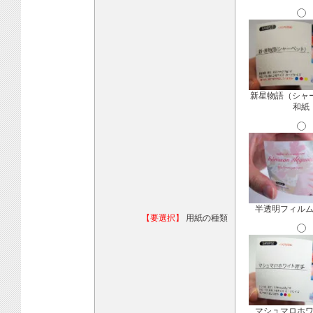
新星物語（シャ
和紙
半透明フィル
【要選択】
用紙の種類
マシュマロホ