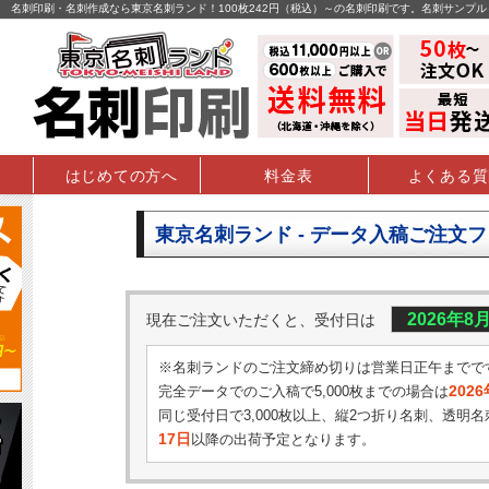
名刺印刷・名刺作成なら東京名刺ランド！100枚242円（税込）～の名刺印刷です。名刺サンプ
はじめての方へ
料金表
よくある質
東京名刺ランド - データ入稿ご注文
2026年8
現在ご注文いただくと、受付日は
※名刺ランドのご注文締め切りは営業日正午までで
202
完全データでのご入稿で5,000枚までの場合は
同じ受付日で3,000枚以上、縦2つ折り名刺、透明名
17日
以降の出荷予定となります。