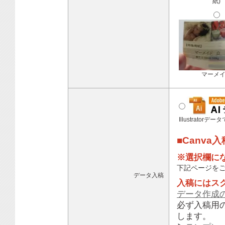
紙)
マーメ
Illustratorデ
■Canva
※選択欄に
下記ページを
データ入稿
入稿にはス
データ作成
必ず入稿用
します。