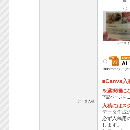
紙)
マーメ
Illustratorデ
■Canva
※選択欄に
下記ページを
データ入稿
入稿にはス
データ作成
必ず入稿用
します。