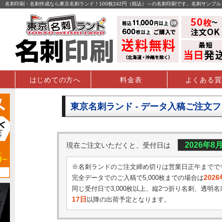
名刺印刷・名刺作成なら東京名刺ランド！100枚242円（税込）～の名刺印刷です。名刺サンプ
はじめての方へ
料金表
よくある質
東京名刺ランド - データ入稿ご注文
2026年8
現在ご注文いただくと、受付日は
※名刺ランドのご注文締め切りは営業日正午までで
202
完全データでのご入稿で5,000枚までの場合は
同じ受付日で3,000枚以上、縦2つ折り名刺、透明名
17日
以降の出荷予定となります。