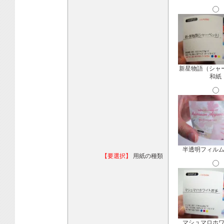
新星物語（シャ
和紙
半透明フィル
【要選択】
用紙の種類
マシュマロホ