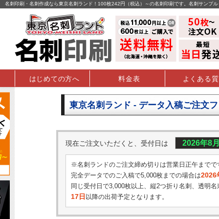
名刺印刷・名刺作成なら東京名刺ランド！100枚242円（税込）～の名刺印刷です。名刺サンプ
はじめての方へ
料金表
よくある質
東京名刺ランド - データ入稿ご注文
2026年8
現在ご注文いただくと、受付日は
※名刺ランドのご注文締め切りは営業日正午までで
202
完全データでのご入稿で5,000枚までの場合は
同じ受付日で3,000枚以上、縦2つ折り名刺、透明名
17日
以降の出荷予定となります。