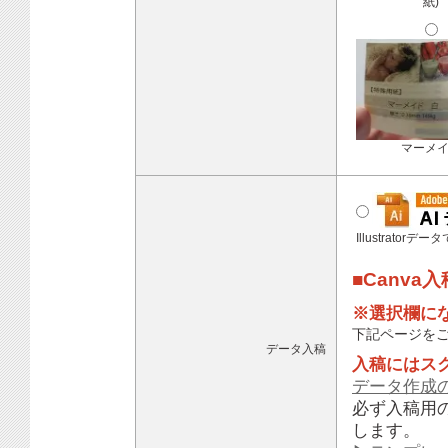
紙)
マーメ
Illustratorデ
■Canva
※選択欄に
下記ページを
データ入稿
入稿にはス
データ作成
必ず入稿用
します。