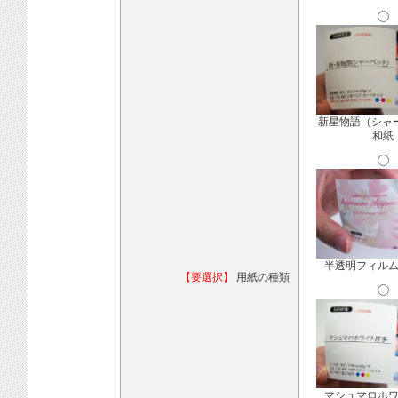
新星物語（シャ
和紙
半透明フィル
【要選択】
用紙の種類
マシュマロホ