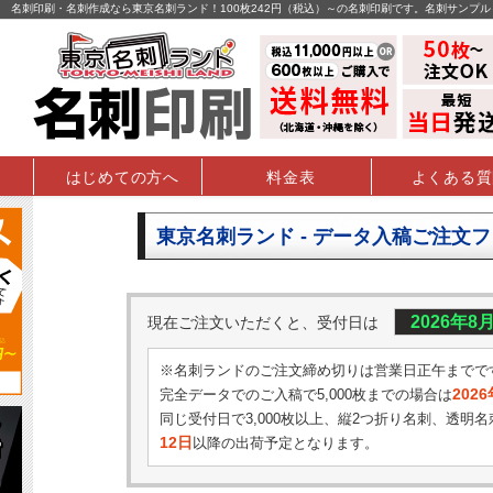
名刺印刷・名刺作成なら東京名刺ランド！100枚242円（税込）～の名刺印刷です。名刺サンプ
はじめての方へ
料金表
よくある質
東京名刺ランド - データ入稿ご注文
2026年8
現在ご注文いただくと、受付日は
※名刺ランドのご注文締め切りは営業日正午までで
202
完全データでのご入稿で5,000枚までの場合は
同じ受付日で3,000枚以上、縦2つ折り名刺、透明名
12日
以降の出荷予定となります。