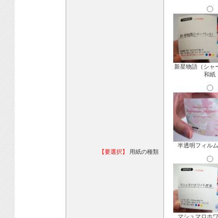
新星物語（シャ
和紙
半透明フィル
【要選択】
用紙の種類
マシュマロホ