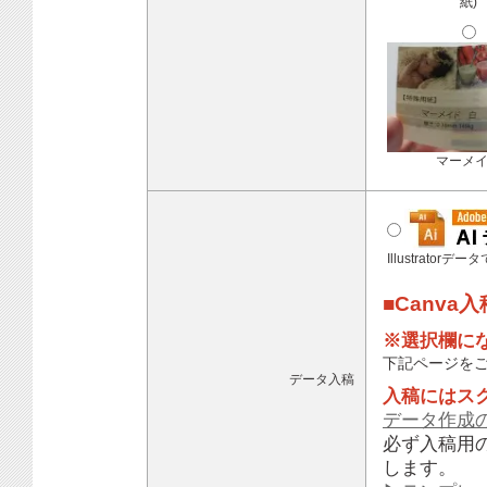
紙)
マーメ
Illustratorデ
■Canva
※選択欄に
下記ページを
データ入稿
入稿にはス
データ作成
必ず入稿用
します。