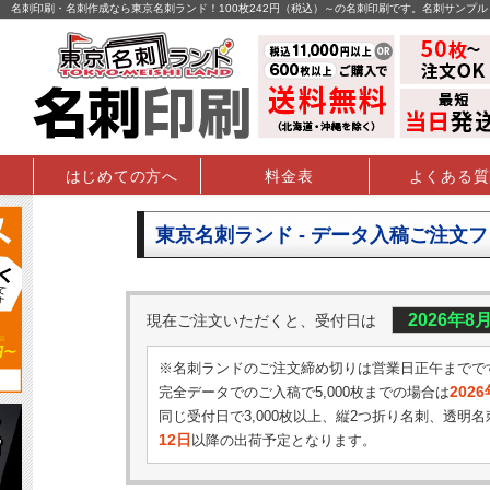
名刺印刷・名刺作成なら東京名刺ランド！100枚242円（税込）～の名刺印刷です。名刺サンプ
はじめての方へ
料金表
よくある質
東京名刺ランド - データ入稿ご注文
2026年8
現在ご注文いただくと、受付日は
※名刺ランドのご注文締め切りは営業日正午までで
202
完全データでのご入稿で5,000枚までの場合は
同じ受付日で3,000枚以上、縦2つ折り名刺、透明名
12日
以降の出荷予定となります。