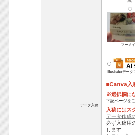
紙)
マーメ
Illustratorデ
■Canva
※選択欄に
下記ページを
データ入稿
入稿にはス
データ作成
必ず入稿用
します。