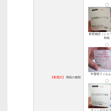
新星物語（シャ
和紙
半透明フィル
【要選択】
用紙の種類
マシュマロホ