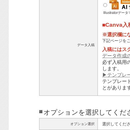
Illustratorデ
■Canva
※選択欄に
下記ページを
データ入稿
入稿にはス
データ作成
必ず入稿用
します。
▶テンプレ
テンプレー
とがありま
オプションを選択してくだ
選択してくだ
オプション選択