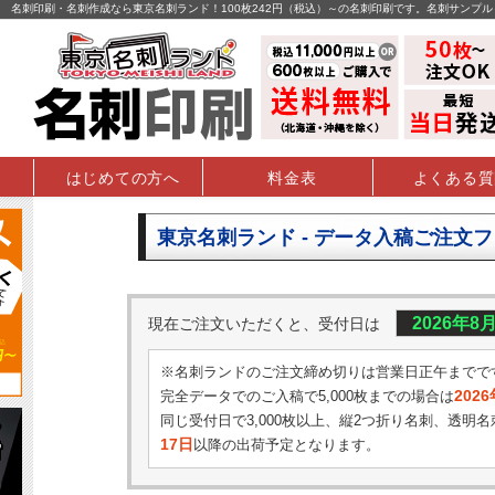
名刺印刷・名刺作成なら東京名刺ランド！100枚242円（税込）～の名刺印刷です。名刺サンプ
はじめての方へ
料金表
よくある質
東京名刺ランド - データ入稿ご注文
2026年8
現在ご注文いただくと、受付日は
※名刺ランドのご注文締め切りは営業日正午までで
202
完全データでのご入稿で5,000枚までの場合は
同じ受付日で3,000枚以上、縦2つ折り名刺、透明名
17日
以降の出荷予定となります。