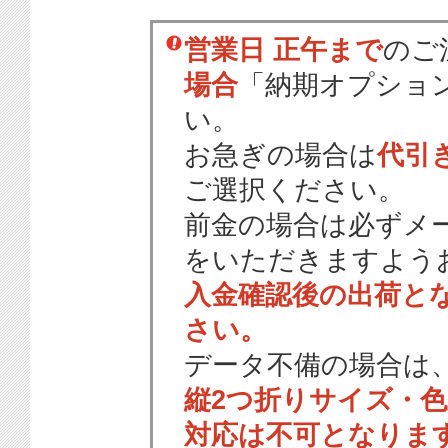
営業日 正午まで
のご
場合
「納期オプショ
い。
お急ぎの場合は
代引
ご選択ください。
前金の場合は必ずメ
をいただきますよう
入金確認後の出荷と
さい。
データ不備の場合は
縦2つ折りサイズ・
対応は不可となりま