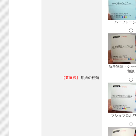
ハーフトー
新星物語（シャ
和紙
【要選択】
用紙の種類
マシュマロホ