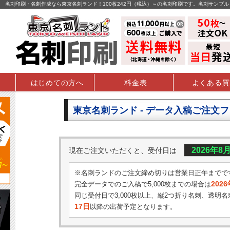
名刺印刷・名刺作成なら東京名刺ランド！100枚242円（税込）～の名刺印刷です。名刺サンプ
はじめての方へ
料金表
よくある質
東京名刺ランド - データ入稿ご注文
2026年8
現在ご注文いただくと、受付日は
※名刺ランドのご注文締め切りは営業日正午までで
202
完全データでのご入稿で5,000枚までの場合は
同じ受付日で3,000枚以上、縦2つ折り名刺、透明名
17日
以降の出荷予定となります。