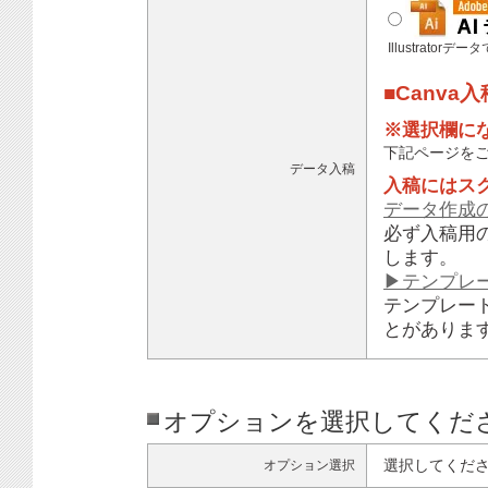
Illustratorデ
■Canva
※選択欄に
下記ページを
データ入稿
入稿にはス
データ作成
必ず入稿用
します。
▶テンプレ
テンプレー
とがありま
オプションを選択してくだ
選択してくだ
オプション選択