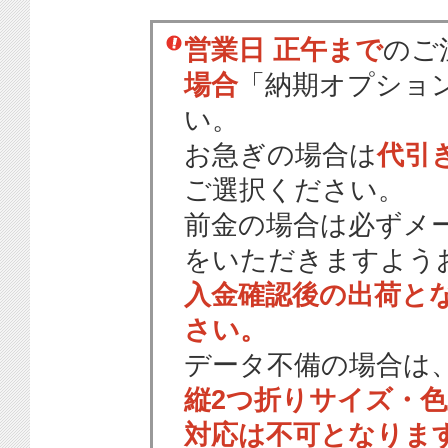
営業日 正午まで
のご
場合
「納期オプショ
い。
お急ぎの場合は
代引
ご選択ください。
前金の場合は必ずメ
をいただきますよう
入金確認後の出荷と
さい。
データ不備の場合は
縦2つ折りサイズ・
対応は不可となりま