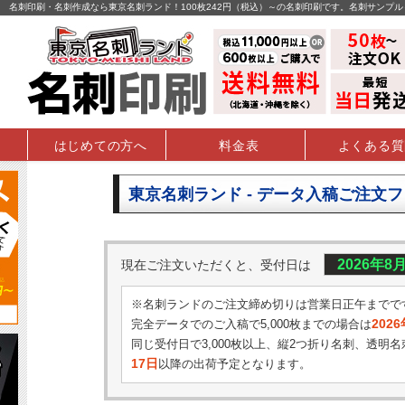
名刺印刷・名刺作成なら東京名刺ランド！100枚242円（税込）～の名刺印刷です。名刺サンプ
はじめての方へ
料金表
よくある質
東京名刺ランド - データ入稿ご注文
2026年8
現在ご注文いただくと、受付日は
※名刺ランドのご注文締め切りは営業日正午までで
202
完全データでのご入稿で5,000枚までの場合は
同じ受付日で3,000枚以上、縦2つ折り名刺、透明名
17日
以降の出荷予定となります。