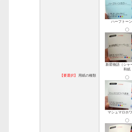
ハーフトー
新星物語（シャ
和紙
【要選択】
用紙の種類
マシュマロホ