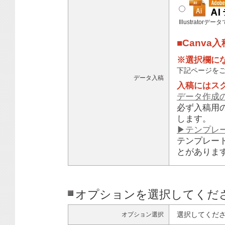
Illustratorデ
■Canva
※選択欄に
下記ページを
データ入稿
入稿にはス
データ作成
必ず入稿用
します。
▶テンプレ
テンプレー
とがありま
オプションを選択してくだ
選択してくだ
オプション選択