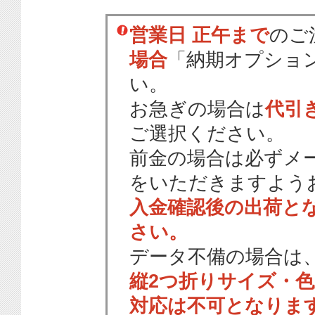
営業日 正午まで
のご
場合
「納期オプショ
い。
お急ぎの場合は
代引
ご選択ください。
前金の場合は必ずメ
をいただきますよう
入金確認後の出荷と
さい。
データ不備の場合は
縦2つ折りサイズ・
対応は不可となりま