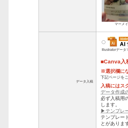
マーメ
Illustratorデ
■Canva
※選択欄に
下記ページを
データ入稿
入稿にはス
データ作成
必ず入稿用
します。
▶テンプレ
テンプレー
とがありま