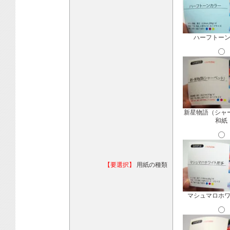
ハーフトー
新星物語（シャ
和紙
【要選択】
用紙の種類
マシュマロホ