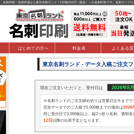
名刺印刷・名刺作成なら東京名刺ランド！100枚242円（税込）～の名刺印刷です。名刺サンプ
はじめての方へ
料金表
よくある質
東京名刺ランド - データ入稿ご注文
2026年8
現在ご注文いただくと、受付日は
※名刺ランドのご注文締め切りは営業日正午までで
202
完全データでのご入稿で5,000枚までの場合は
同じ受付日で3,000枚以上、縦2つ折り名刺、透明名
12日
以降の出荷予定となります。