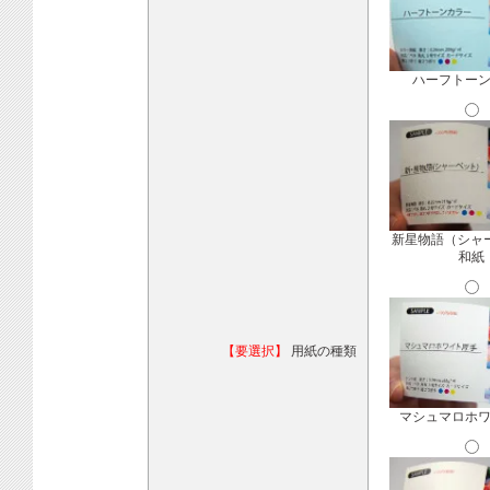
ハーフトー
新星物語（シャ
和紙
【要選択】
用紙の種類
マシュマロホ