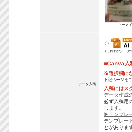
マーメ
Illustratorデ
■Canva
※選択欄に
下記ページを
データ入稿
入稿にはス
データ作成
必ず入稿用
します。
▶テンプレ
テンプレー
とがありま