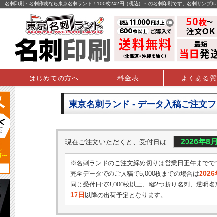
名刺印刷・名刺作成なら東京名刺ランド！100枚242円（税込）～の名刺印刷です。名刺サンプ
はじめての方へ
料金表
よくある質
東京名刺ランド - データ入稿ご注文
2026年8
現在ご注文いただくと、受付日は
※名刺ランドのご注文締め切りは営業日正午までで
202
完全データでのご入稿で5,000枚までの場合は
同じ受付日で3,000枚以上、縦2つ折り名刺、透明名
17日
以降の出荷予定となります。