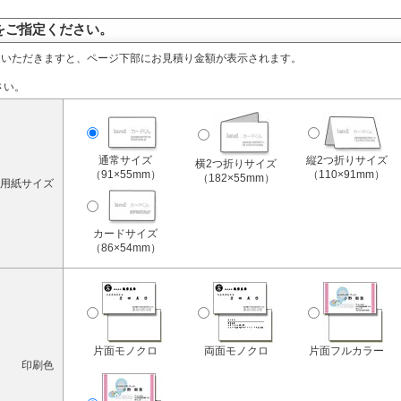
をご指定ください。
定いただきますと、ページ下部にお見積り金額が表示されます。
さい。
通常サイズ
縦2つ折りサイズ
横2つ折りサイズ
（91×55mm）
（110×91mm）
（182×55mm）
用紙サイズ
カードサイズ
（86×54mm）
片面モノクロ
両面モノクロ
片面フルカラー
印刷色