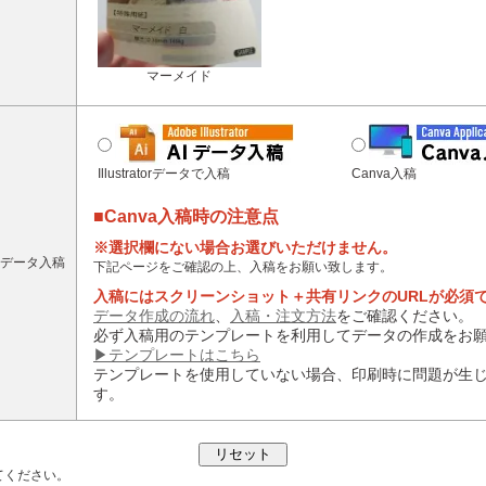
マーメイド
Illustratorデータで入稿
Canva入稿
■Canva入稿時の注意点
※選択欄にない場合お選びいただけません。
データ入稿
下記ページをご確認の上、入稿をお願い致します。
入稿にはスクリーンショット＋共有リンクのURLが必須
データ作成の流れ
、
入稿・注文方法
をご確認ください。
必ず入稿用のテンプレートを利用してデータの作成をお
▶テンプレートはこちら
テンプレートを使用していない場合、印刷時に問題が生
す。
てください。