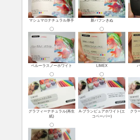
マシュマロナチュラル厚手
新バフンきぬ
ペルーラスノーホワイト
LIMEX
グラフィーナチュラル(再生
A-プランピュアホワイト(エ
クラー
紙)
コペーパー)