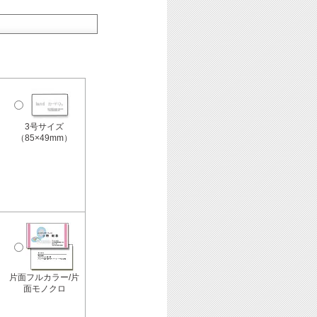
3号サイズ
（85×49mm）
片面フルカラー/片
面モノクロ