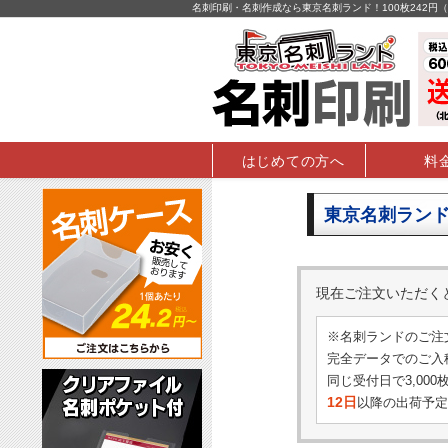
名刺印刷・名刺作成なら東京名刺ランド！100枚242
はじめての方へ
料
東京名刺ランド
現在ご注文いただ
※名刺ランドのご注
完全データでのご入稿
同じ受付日で3,00
12日
以降の出荷予定