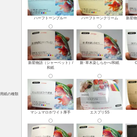
ハーフトーンブルー
ハーフトーンクリーム
新星物
新星物語（シャーベット）/
新･草木染しらかべ/和紙
和紙
用紙の種類
マシュマロホワイト厚手
エスプリSS