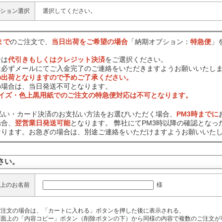
ション選択
選択してください。
まで
のご注文で、
当日出荷をご希望の場合
「納期オプション：
特急便
」
合は
代引きもしくはクレジット決済
をご選択ください。
は必ずメールにてご入金完了のご連絡をいただきますようお願いいたし
の出荷となりますので予めご了承ください。
の場合は、当日発送不可となります。
サイズ・色上黒用紙でのご注文の特急便対応は不可となります。
前払い・カード決済のお支払い方法をお選びいただく場合、
PM3時までに
場合、
翌営業日発送可能
となります。 弊社にてPM3時以降の確認となっ
なります。お急ぎの場合は、別途ご連絡をいただけますようお願いいた
さい。
様
上のお名前
ご注文の場合は、「カートに入れる」ボタンを押した後に表示される、
面上の「内容コピー」ボタン（削除ボタンの下）から同様の内容で複数のご注文が