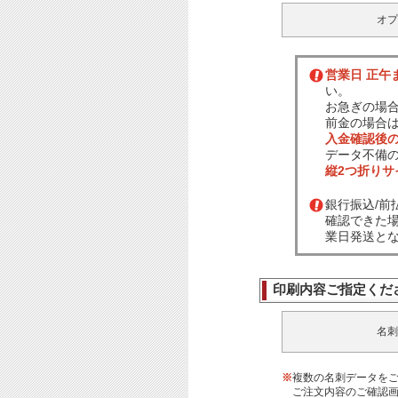
オプ
営業日 正午
い。
お急ぎの場
前金の場合
入金確認後
データ不備
縦2つ折り
銀行振込/
確認できた
業日発送と
印刷内容ご指定くだ
名刺
※
複数の名刺データを
ご注文内容のご確認画