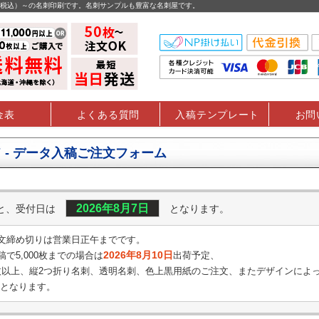
円（税込）～の名刺印刷です。名刺サンプルも豊富な名刺屋です。
金表
よくある質問
入稿テンプレート
お問
 - データ入稿ご注文フォーム
2026年8月7日
くと、受付日は
となります。
文締め切りは営業日正午までです。
2026年8月10日
で5,000枚までの場合は
出荷予定、
0枚以上、縦2つ折り名刺、透明名刺、
色上黒用紙のご注文、またデザインによ
となります。