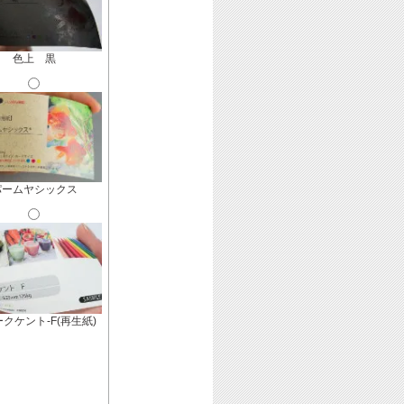
色上 黒
パームヤシックス
クケント-F(再生紙)