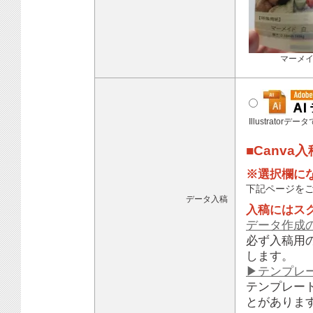
マーメ
Illustratorデ
■Canva
※選択欄に
下記ページを
データ入稿
入稿にはス
データ作成
必ず入稿用
します。
▶テンプレ
テンプレー
とがありま