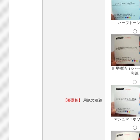
ハーフトー
新星物語（シャ
和紙
【要選択】
用紙の種類
マシュマロホ