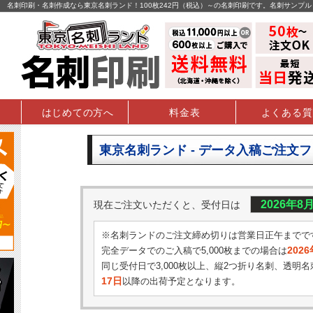
名刺印刷・名刺作成なら東京名刺ランド！100枚242円（税込）～の名刺印刷です。名刺サンプ
はじめての方へ
料金表
よくある質
東京名刺ランド - データ入稿ご注文
2026年8
現在ご注文いただくと、受付日は
※名刺ランドのご注文締め切りは営業日正午までで
202
完全データでのご入稿で5,000枚までの場合は
同じ受付日で3,000枚以上、縦2つ折り名刺、透明名
17日
以降の出荷予定となります。