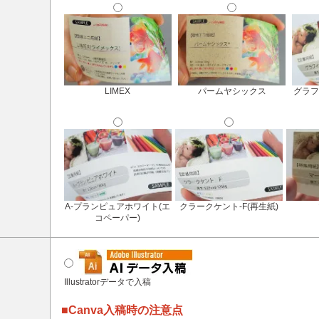
LIMEX
パームヤシックス
グラフ
A-プランピュアホワイト(エ
クラークケント-F(再生紙)
コペーパー)
Illustratorデータで入稿
■Canva入稿時の注意点