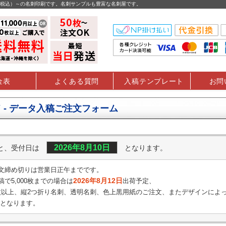
円（税込）～の名刺印刷です。名刺サンプルも豊富な名刺屋です。
金表
よくある質問
入稿テンプレート
お問
 - データ入稿ご注文フォーム
2026年8月10日
くと、受付日は
となります。
文締め切りは営業日正午までです。
2026年8月12日
で5,000枚までの場合は
出荷予定、
0枚以上、縦2つ折り名刺、透明名刺、
色上黒用紙のご注文、またデザインによ
となります。