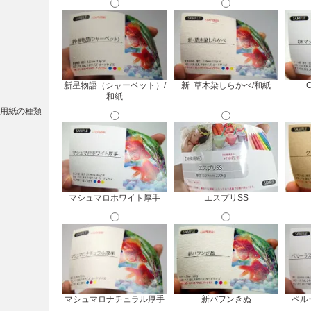
新星物語（シャーベット）/
新･草木染しらかべ/和紙
和紙
用紙の種類
マシュマロホワイト厚手
エスプリSS
マシュマロナチュラル厚手
新バフンきぬ
ペル