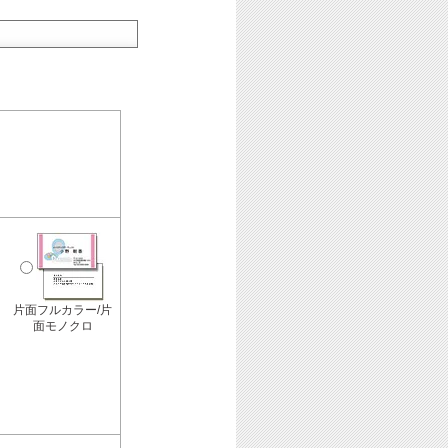
片面フルカラー/片
面モノクロ