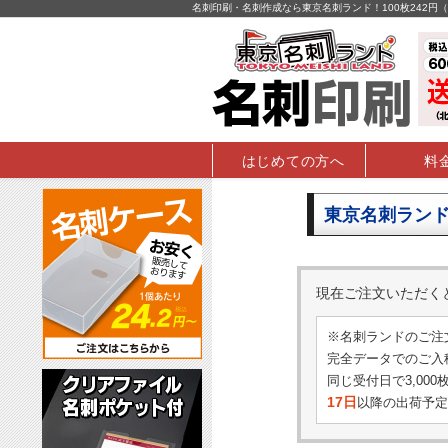
名刺印刷・名刺作成なら東京名刺ランド！100枚242
はじめての方へ
料
東京名刺ランド
現在ご注文いただ
※名刺ランドのご注
完全データでのご入稿
同じ受付日で3,00
17日
以降の出荷予定