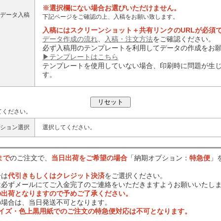
※選択欄にない場合お選びいただけません。
データ入稿
下記ページをご確認の上、入稿をお願い致します。
入稿にはスクリーンショット＋共有リンクのURLが必須
データ作成の流れ
、
入稿・注文方法
をご確認ください。
必ず入稿用のテンプレートを利用してデータの作成をお
▶テンプレートはこちら
テンプレートを使用していない場合、印刷時に問題が生
す。
てください。
ション選択
選択してください。
まで
のご注文で、
当日出荷をご希望の場合
「納期オプション：
特急便
」
合は
代引きもしくはクレジット決済
をご選択ください。
は必ずメールにてご入金完了のご連絡をいただきますようお願いいたし
の出荷となりますので予めご了承ください。
の場合は、当日発送不可となります。
サイズ・色上黒用紙でのご注文の特急便対応は不可となります。