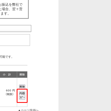
お振込を弊社で
た場合、翌々営
します。
可能です。
▲ページ先頭へ