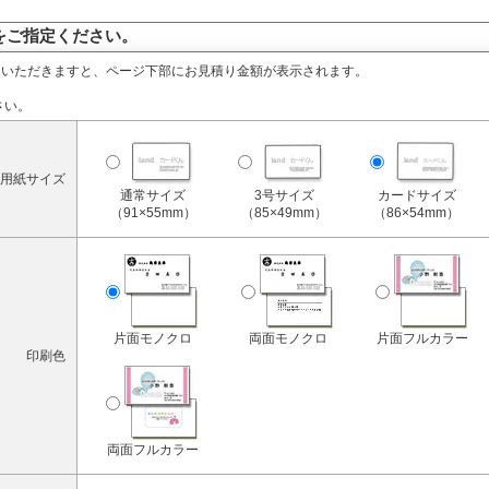
をご指定ください。
定いただきますと、ページ下部にお見積り金額が表示されます。
さい。
用紙サイズ
通常サイズ
3号サイズ
カードサイズ
（91×55mm）
（85×49mm）
（86×54mm）
片面モノクロ
両面モノクロ
片面フルカラー
印刷色
両面フルカラー