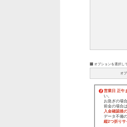
オプションを選択し
オプ
営業日 正午
い。
お急ぎの場
前金の場合
入金確認後
データ不備
縦2つ折り