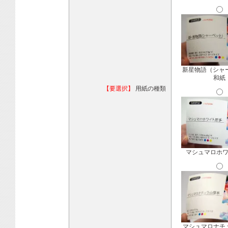
新星物語（シャ
和紙
【要選択】
用紙の種類
マシュマロホ
マシュマロナチ