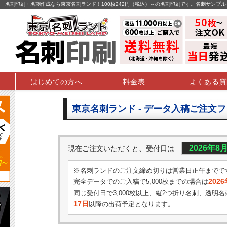
名刺印刷・名刺作成なら東京名刺ランド！100枚242円（税込）～の名刺印刷です。名刺サンプ
はじめての方へ
料金表
よくある質
東京名刺ランド - データ入稿ご注文
2026年8
現在ご注文いただくと、受付日は
※名刺ランドのご注文締め切りは営業日正午までで
202
完全データでのご入稿で5,000枚までの場合は
同じ受付日で3,000枚以上、縦2つ折り名刺、透明名
17日
以降の出荷予定となります。