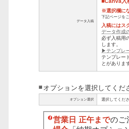
■Canva
※選択欄に
下記ページを
データ入稿
入稿にはス
データ作成
必ず入稿用
します。
▶テンプレ
テンプレー
とがありま
オプションを選択してくだ
選択してくだ
オプション選択
営業日 正午まで
のご