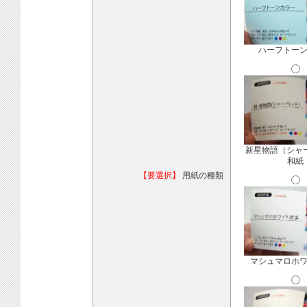
ハーフトー
新星物語（シャ
和紙
【要選択】
用紙の種類
マシュマロホ