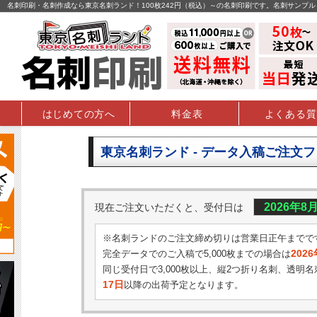
名刺印刷・名刺作成なら東京名刺ランド！100枚242円（税込）～の名刺印刷です。名刺サンプ
はじめての方へ
料金表
よくある質
東京名刺ランド - データ入稿ご注文
2026年8
現在ご注文いただくと、受付日は
※名刺ランドのご注文締め切りは営業日正午までで
202
完全データでのご入稿で5,000枚までの場合は
同じ受付日で3,000枚以上、縦2つ折り名刺、透明名
17日
以降の出荷予定となります。