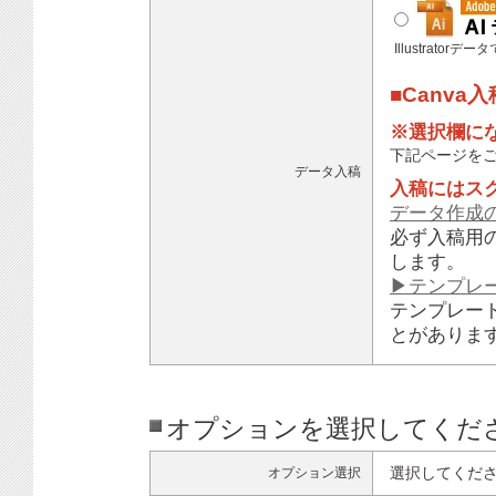
Illustratorデ
■Canva
※選択欄に
下記ページを
データ入稿
入稿にはス
データ作成
必ず入稿用
します。
▶テンプレ
テンプレー
とがありま
オプションを選択してくだ
選択してくだ
オプション選択