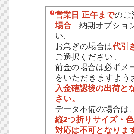
営業日 正午まで
のご
場合
「納期オプショ
い。
お急ぎの場合は
代引
ご選択ください。
前金の場合は必ずメ
をいただきますよう
入金確認後の出荷と
さい。
データ不備の場合は
縦2つ折りサイズ・
対応は不可となりま