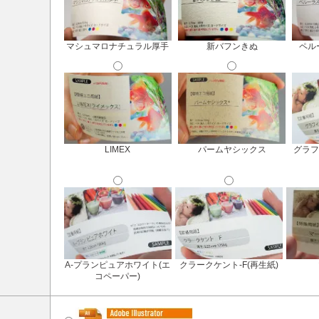
マシュマロナチュラル厚手
新バフンきぬ
ペル
LIMEX
パームヤシックス
グラフ
A-プランピュアホワイト(エ
クラークケント-F(再生紙)
コペーパー)