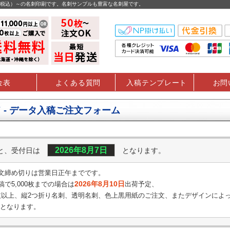
円（税込）～の名刺印刷です。名刺サンプルも豊富な名刺屋です。
金表
よくある質問
入稿テンプレート
お問
 - データ入稿ご注文フォーム
2026年8月7日
くと、受付日は
となります。
文締め切りは営業日正午までです。
2026年8月10日
で5,000枚までの場合は
出荷予定、
0枚以上、縦2つ折り名刺、透明名刺、
色上黒用紙のご注文、またデザインによ
となります。