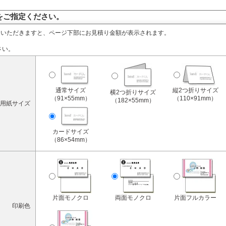
をご指定ください。
定いただきますと、ページ下部にお見積り金額が表示されます。
さい。
通常サイズ
縦2つ折りサイズ
横2つ折りサイズ
（91×55mm）
（110×91mm）
（182×55mm）
用紙サイズ
カードサイズ
（86×54mm）
片面モノクロ
両面モノクロ
片面フルカラー
印刷色