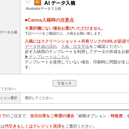
Illustratorデータで入稿
■Canva入稿時の注意点
※選択欄にない場合お選びいただけません。
データ入稿
下記ページをご確認の上、入稿をお願い致します。
入稿にはスクリーンショット＋共有リンクのURLが必須
データ作成の流れ
、
入稿・注文方法
をご確認ください。
必ず入稿用のテンプレートを利用してデータの作成をお
▶テンプレートはこちら
テンプレートを使用していない場合、印刷時に問題が生
す。
てください。
ション選択
選択してください。
まで
のご注文で、
当日出荷をご希望の場合
「納期オプション：
特急便
」
合は
代引きもしくはクレジット決済
をご選択ください。