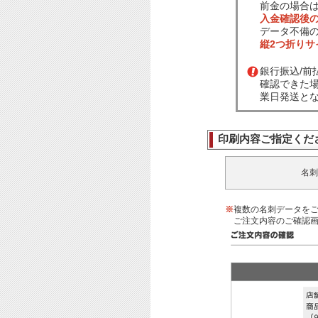
前金の場合
入金確認後
データ不備
縦2つ折り
銀行振込/
確認できた
業日発送と
印刷内容ご指定くだ
名刺
※
複数の名刺データを
ご注文内容のご確認画