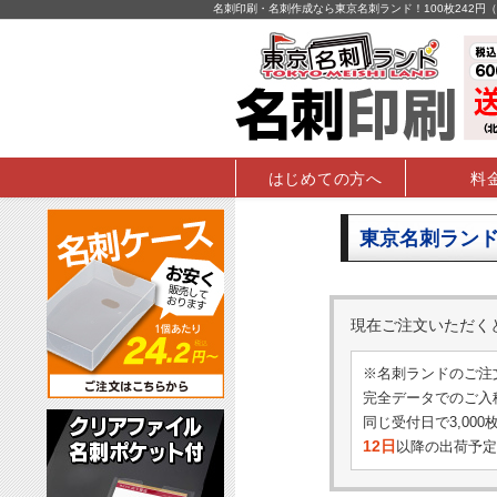
名刺印刷・名刺作成なら東京名刺ランド！100枚242
はじめての方へ
料
東京名刺ランド
現在ご注文いただ
※名刺ランドのご注
完全データでのご入稿
同じ受付日で3,00
12日
以降の出荷予定