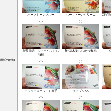
ハーフトーンブルー
ハーフトーンクリーム
新星物
新星物語（シャーベット）/
新･草木染しらかべ/和紙
和紙
用紙の種類
マシュマロホワイト厚手
エスプリSS