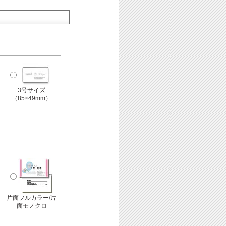
3号サイズ
（85×49mm）
片面フルカラー/片
面モノクロ