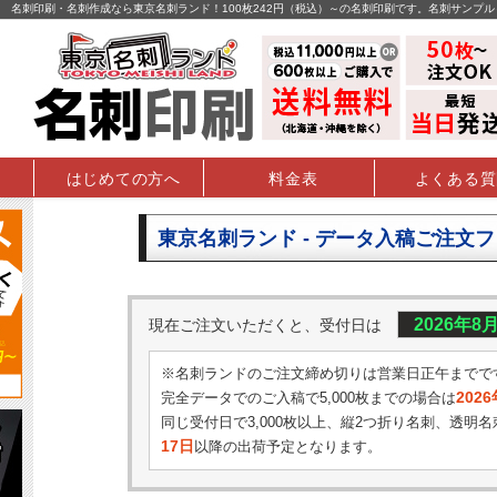
名刺印刷・名刺作成なら東京名刺ランド！100枚242円（税込）～の名刺印刷です。名刺サンプ
はじめての方へ
料金表
よくある質
東京名刺ランド - データ入稿ご注文
2026年8
現在ご注文いただくと、受付日は
※名刺ランドのご注文締め切りは営業日正午までで
202
完全データでのご入稿で5,000枚までの場合は
同じ受付日で3,000枚以上、縦2つ折り名刺、透明名
17日
以降の出荷予定となります。