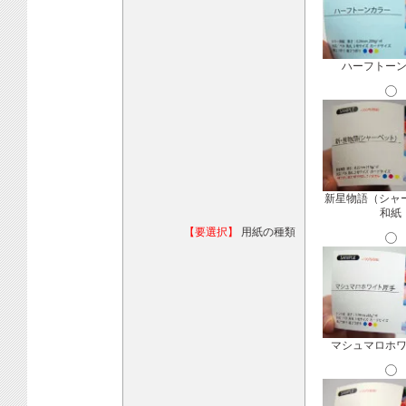
ハーフトー
新星物語（シャ
和紙
【要選択】
用紙の種類
マシュマロホ