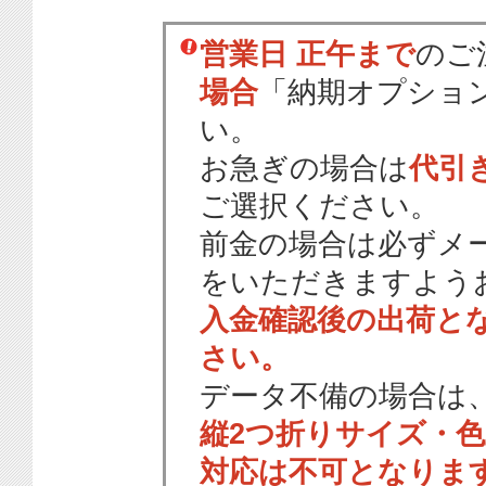
営業日 正午まで
のご
場合
「納期オプショ
い。
お急ぎの場合は
代引
ご選択ください。
前金の場合は必ずメ
をいただきますよう
入金確認後の出荷と
さい。
データ不備の場合は
縦2つ折りサイズ・
対応は不可となりま