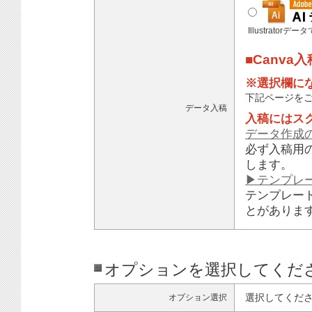
Illustratorデ
■Canva
※選択欄に
下記ページを
データ入稿
入稿にはス
データ作成
必ず入稿用
します。
▶テンプレ
テンプレー
とがありま
オプションを選択してくだ
選択してくだ
オプション選択