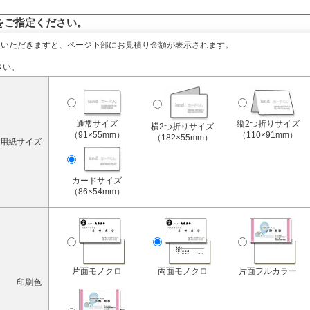
をご指定ください。
定いただきますと、ページ下部にお見積り金額が表示されます。
さい。
通常サイズ
縦2つ折りサイズ
横2つ折りサイズ
（91×55mm）
（110×91mm）
（182×55mm）
用紙サイズ
カードサイズ
（86×54mm）
片面モノクロ
両面モノクロ
片面フルカラー
印刷色