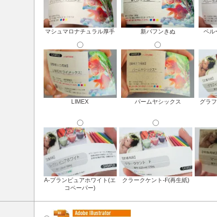
マシュマロナチュラル厚手
新バフンきぬ
ペル
LIMEX
パームヤシックス
グラフ
A-プランピュアホワイト(エ
クラークケント-F(再生紙)
コペーパー)