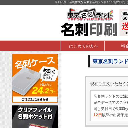
名刺印刷・名刺作成なら東京名刺ランド！100枚242
はじめての方へ
料
東京名刺ランド
現在ご注文いただ
※名刺ランドのご注
完全データでのご入稿
同じ受付日で3,00
12日
以降の出荷予定