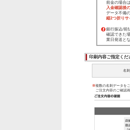
前金の場合
入金確認後
データ不備
縦2つ折り
銀行振込/
確認できた
業日発送と
印刷内容ご指定くだ
名刺
※
複数の名刺データを
ご注文内容のご確認画