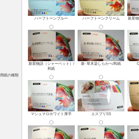
ハーフトーンブルー
ハーフトーンクリーム
新星物
新星物語（シャーベット）/
新･草木染しらかべ/和紙
和紙
用紙の種類
マシュマロホワイト厚手
エスプリSS