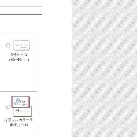
3号サイズ
（85×49mm）
片面フルカラー/片
面モノクロ