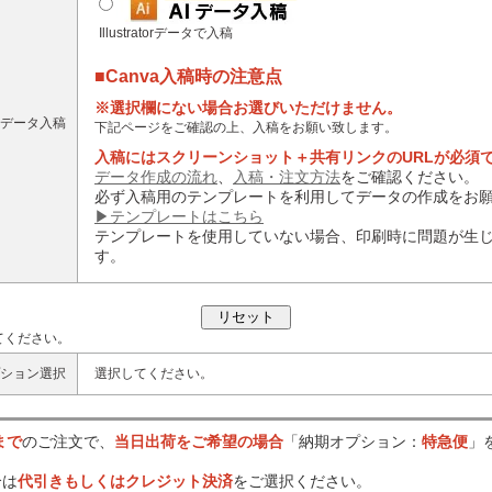
Illustratorデータで入稿
■Canva入稿時の注意点
※選択欄にない場合お選びいただけません。
データ入稿
下記ページをご確認の上、入稿をお願い致します。
入稿にはスクリーンショット＋共有リンクのURLが必須
データ作成の流れ
、
入稿・注文方法
をご確認ください。
必ず入稿用のテンプレートを利用してデータの作成をお
▶テンプレートはこちら
テンプレートを使用していない場合、印刷時に問題が生
す。
てください。
ション選択
選択してください。
まで
のご注文で、
当日出荷をご希望の場合
「納期オプション：
特急便
」
合は
代引きもしくはクレジット決済
をご選択ください。