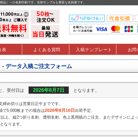
円（税込）～の名刺印刷です。名刺サンプルも豊富な名刺屋です。
金表
よくある質問
入稿テンプレート
お問
 - データ入稿ご注文フォーム
2026年8月7日
くと、受付日は
となります。
文締め切りは営業日正午までです。
2026年8月10日
で5,000枚までの場合は
出荷予定、
0枚以上、縦2つ折り名刺、透明名刺、
色上黒用紙のご注文、またデザインによ
となります。