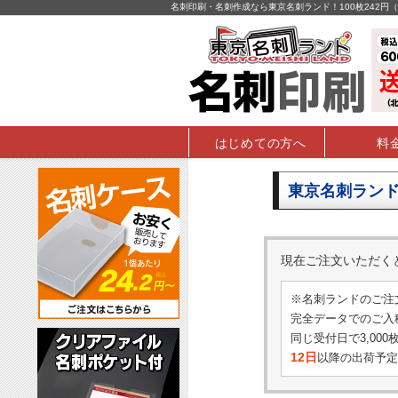
名刺印刷・名刺作成なら東京名刺ランド！100枚242
はじめての方へ
料
東京名刺ランド
現在ご注文いただ
※名刺ランドのご注
完全データでのご入稿
同じ受付日で3,00
12日
以降の出荷予定