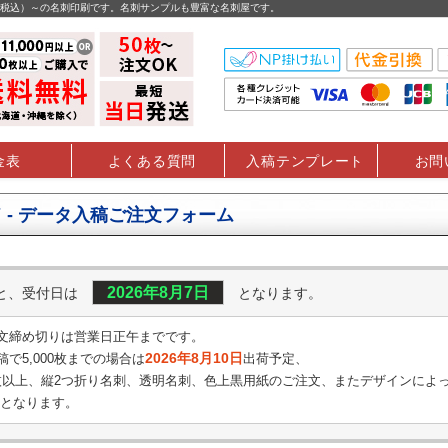
円（税込）～の名刺印刷です。名刺サンプルも豊富な名刺屋です。
金表
よくある質問
入稿テンプレート
お問
 - データ入稿ご注文フォーム
2026年8月7日
くと、受付日は
となります。
文締め切りは営業日正午までです。
2026年8月10日
で5,000枚までの場合は
出荷予定、
0枚以上、縦2つ折り名刺、透明名刺、
色上黒用紙のご注文、またデザインによ
となります。