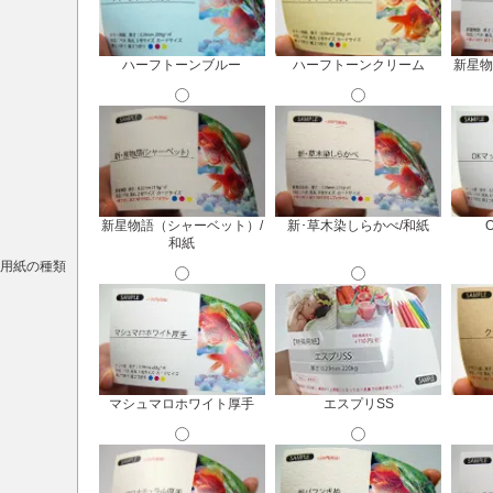
ハーフトーンブルー
ハーフトーンクリーム
新星物
新星物語（シャーベット）/
新･草木染しらかべ/和紙
和紙
用紙の種類
マシュマロホワイト厚手
エスプリSS