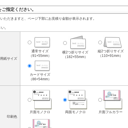
をご指定ください。
定いただきますと、ページ下部にお見積り金額が表示されます。
さい。
通常サイズ
縦2つ折りサイズ
横2つ折りサイズ
（91×55mm）
（110×91mm）
（182×55mm）
用紙サイズ
カードサイズ
（86×54mm）
片面モノクロ
両面モノクロ
片面フルカラー
印刷色