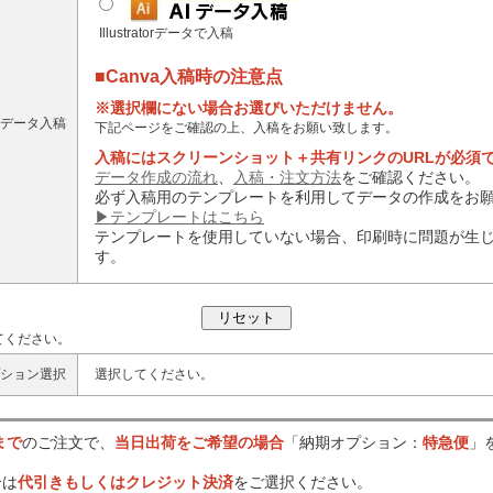
Illustratorデータで入稿
■Canva入稿時の注意点
※選択欄にない場合お選びいただけません。
データ入稿
下記ページをご確認の上、入稿をお願い致します。
入稿にはスクリーンショット＋共有リンクのURLが必須
データ作成の流れ
、
入稿・注文方法
をご確認ください。
必ず入稿用のテンプレートを利用してデータの作成をお
▶テンプレートはこちら
テンプレートを使用していない場合、印刷時に問題が生
す。
てください。
ション選択
選択してください。
まで
のご注文で、
当日出荷をご希望の場合
「納期オプション：
特急便
」
合は
代引きもしくはクレジット決済
をご選択ください。