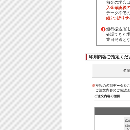
前金の場合
入金確認後
データ不備
縦2つ折り
銀行振込/
確認できた
業日発送と
印刷内容ご指定くだ
名刺
※
複数の名刺データを
ご注文内容のご確認画