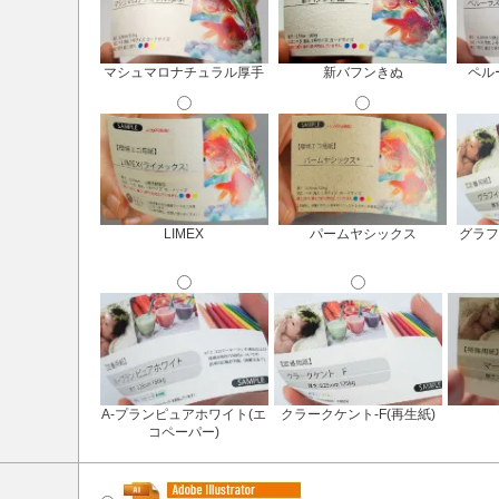
マシュマロナチュラル厚手
新バフンきぬ
ペル
LIMEX
パームヤシックス
グラフ
A-プランピュアホワイト(エ
クラークケント-F(再生紙)
コペーパー)