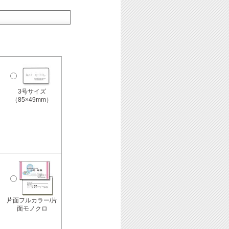
3号サイズ
（85×49mm）
片面フルカラー/片
面モノクロ