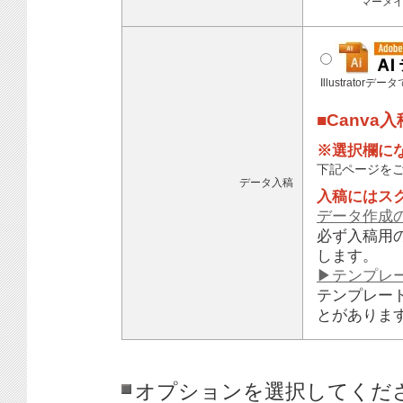
マーメ
Illustratorデ
■Canva
※選択欄に
下記ページを
データ入稿
入稿にはス
データ作成
必ず入稿用
します。
▶テンプレ
テンプレー
とがありま
オプションを選択してくだ