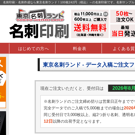
名刺印刷・名刺作成なら東京名刺ランド！100枚242円（税込）～の名刺印刷です。名刺サンプ
はじめての方へ
料金表
よくある質
東京名刺ランド - データ入稿ご注文
2026年8
現在ご注文いただくと、受付日は
※名刺ランドのご注文締め切りは営業日正午までで
202
完全データでのご入稿で5,000枚までの場合は
同じ受付日で3,000枚以上、縦2つ折り名刺、透明名
12日
以降の出荷予定となります。