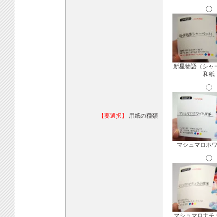
新星物語（シャ
和紙
【要選択】
用紙の種類
マシュマロホ
マシュマロナチ