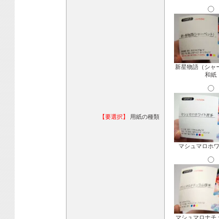
新星物語（シャ
和紙
【要選択】
用紙の種類
マシュマロホ
マシュマロナチ