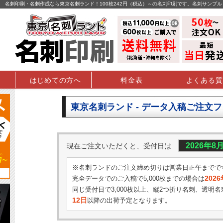
名刺印刷・名刺作成なら東京名刺ランド！100枚242円（税込）～の名刺印刷です。名刺サンプ
はじめての方へ
料金表
よくある質
東京名刺ランド - データ入稿ご注文
2026年8
現在ご注文いただくと、受付日は
※名刺ランドのご注文締め切りは営業日正午までで
202
完全データでのご入稿で5,000枚までの場合は
同じ受付日で3,000枚以上、縦2つ折り名刺、透明名
12日
以降の出荷予定となります。