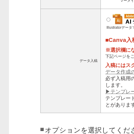
マーメ
Illustratorデ
■Canva
※選択欄に
下記ページを
データ入稿
入稿にはス
データ作成
必ず入稿用
します。
▶テンプレ
テンプレー
とがありま
オプションを選択してくだ