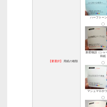
ハーフトー
新星物語（シャ
和紙
【要選択】
用紙の種類
マシュマロホ