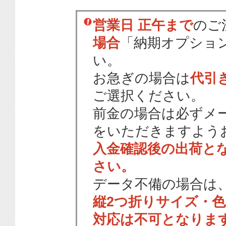
営業日 正午まで
のご
場合
「納期オプショ
い。
お急ぎの場合は
代引
ご選択ください。
前金の場合は必ずメ
をいただきますよう
入金確認後の出荷と
さい。
データ不備の場合は
縦2つ折りサイズ・
対応は不可となりま