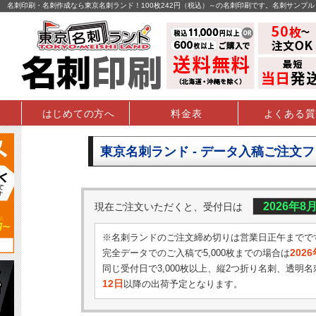
名刺印刷・名刺作成なら東京名刺ランド！100枚242円（税込）～の名刺印刷です。名刺サンプ
はじめての方へ
料金表
よくある質
東京名刺ランド - データ入稿ご注文
2026年8
現在ご注文いただくと、受付日は
※名刺ランドのご注文締め切りは営業日正午までで
202
完全データでのご入稿で5,000枚までの場合は
同じ受付日で3,000枚以上、縦2つ折り名刺、透明名
12日
以降の出荷予定となります。