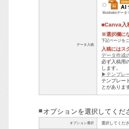
Illustratorデ
■Canva
※選択欄に
下記ページを
データ入稿
入稿にはス
データ作成
必ず入稿用
します。
▶テンプレ
テンプレー
とがありま
オプションを選択してくだ
選択してくだ
オプション選択