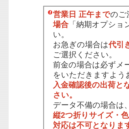
営業日 正午まで
のご
場合
「納期オプショ
い。
お急ぎの場合は
代引
ご選択ください。
前金の場合は必ずメ
をいただきますよう
入金確認後の出荷と
さい。
データ不備の場合は
縦2つ折りサイズ・
対応は不可となりま