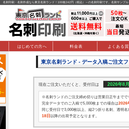
名刺印刷・名刺作成なら東京名刺ランド！100枚242円（税込）～の名刺印刷です。名刺サンプ
はじめての方へ
料金表
よくある質
東京名刺ランド - データ入稿ご注文
2026年8
現在ご注文いただくと、受付日は
※名刺ランドのご注文締め切りは営業日正午までで
202
完全データでのご入稿で5,000枚までの場合は
同じ受付日で3,000枚以上、縦2つ折り名刺、透明名
18日
以降の出荷予定となります。