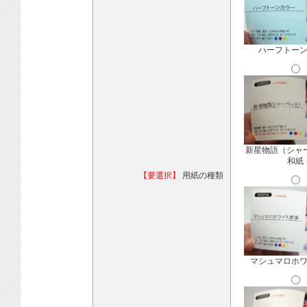
ハーフトー
新星物語（シャ
和紙
【要選択】
用紙の種類
マシュマロホ