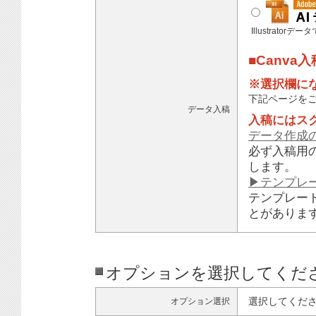
Illustratorデ
■Canva
※選択欄に
下記ページを
データ入稿
入稿にはス
データ作成
必ず入稿用
します。
▶テンプレ
テンプレー
とがありま
オプションを選択してくだ
選択してくだ
オプション選択