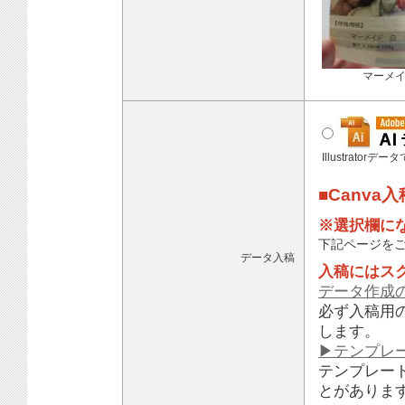
マーメ
Illustratorデ
■Canva
※選択欄に
下記ページを
データ入稿
入稿にはス
データ作成
必ず入稿用
します。
▶テンプレ
テンプレー
とがありま