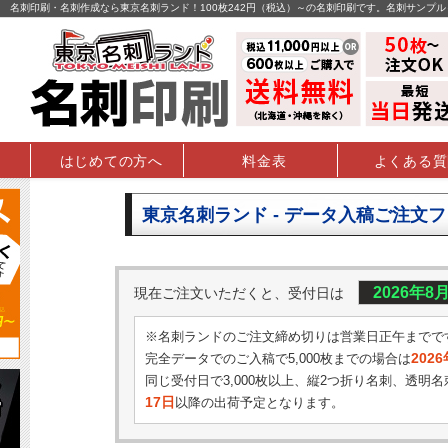
名刺印刷・名刺作成なら東京名刺ランド！100枚242円（税込）～の名刺印刷です。名刺サンプ
はじめての方へ
料金表
よくある質
東京名刺ランド - データ入稿ご注文
2026年8
現在ご注文いただくと、受付日は
※名刺ランドのご注文締め切りは営業日正午までで
202
完全データでのご入稿で5,000枚までの場合は
同じ受付日で3,000枚以上、縦2つ折り名刺、透明名
17日
以降の出荷予定となります。