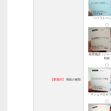
ハーフトー
新星物語（シャ
和紙
【要選択】
用紙の種類
マシュマロホ