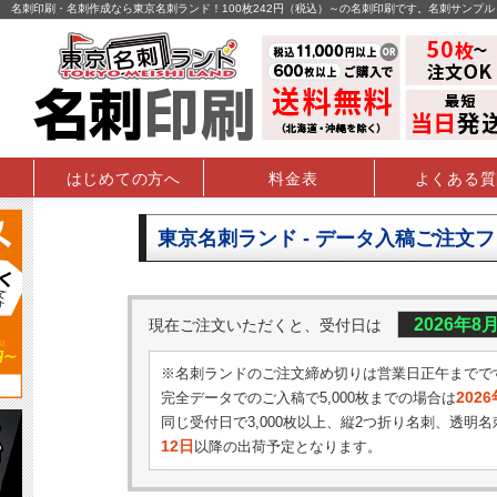
名刺印刷・名刺作成なら東京名刺ランド！100枚242円（税込）～の名刺印刷です。名刺サンプ
はじめての方へ
料金表
よくある質
東京名刺ランド - データ入稿ご注文
2026年8
現在ご注文いただくと、受付日は
※名刺ランドのご注文締め切りは営業日正午までで
202
完全データでのご入稿で5,000枚までの場合は
同じ受付日で3,000枚以上、縦2つ折り名刺、透明名
12日
以降の出荷予定となります。