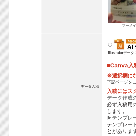
マーメ
Illustratorデ
■Canva
※選択欄に
下記ページを
データ入稿
入稿にはス
データ作成
必ず入稿用
します。
▶テンプレ
テンプレー
とがありま