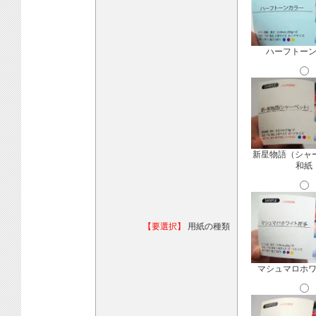
ハーフトー
新星物語（シャ
和紙
【要選択】
用紙の種類
マシュマロホ