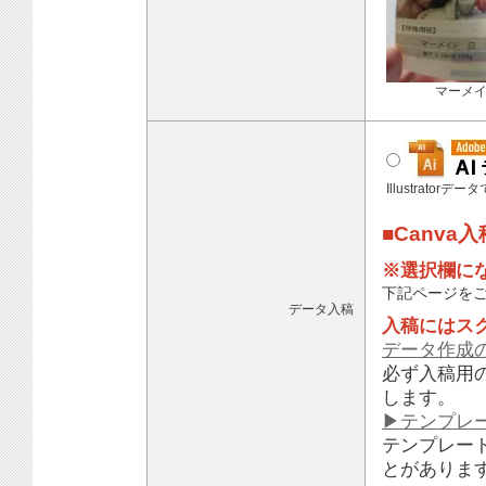
マーメ
Illustratorデ
■Canva
※選択欄に
下記ページを
データ入稿
入稿にはス
データ作成
必ず入稿用
します。
▶テンプレ
テンプレー
とがありま