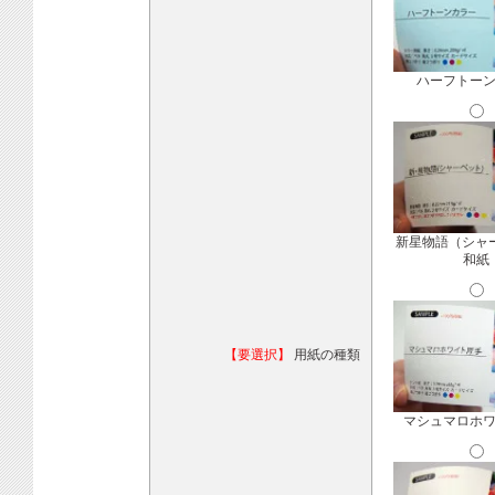
ハーフトー
新星物語（シャ
和紙
【要選択】
用紙の種類
マシュマロホ