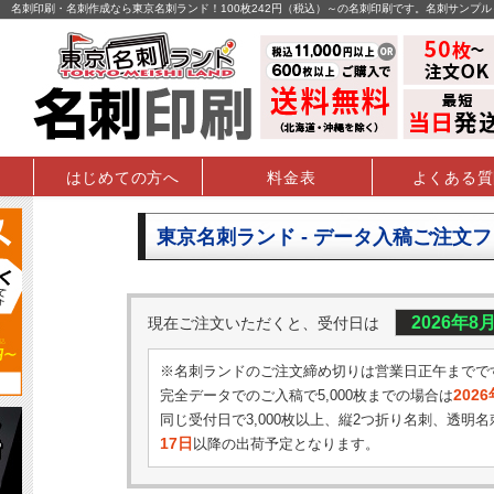
名刺印刷・名刺作成なら東京名刺ランド！100枚242円（税込）～の名刺印刷です。名刺サンプ
はじめての方へ
料金表
よくある質
東京名刺ランド - データ入稿ご注文
2026年8
現在ご注文いただくと、受付日は
※名刺ランドのご注文締め切りは営業日正午までで
202
完全データでのご入稿で5,000枚までの場合は
同じ受付日で3,000枚以上、縦2つ折り名刺、透明名
17日
以降の出荷予定となります。