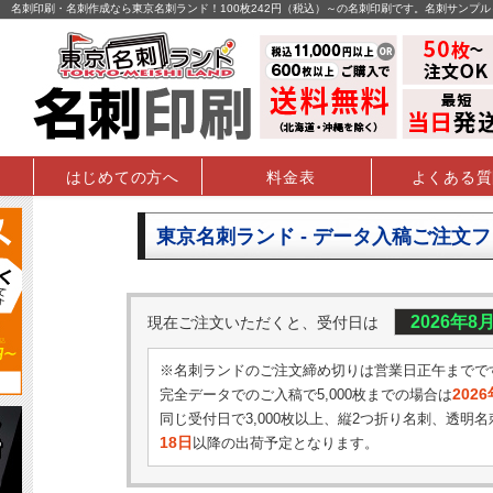
名刺印刷・名刺作成なら東京名刺ランド！100枚242円（税込）～の名刺印刷です。名刺サンプ
はじめての方へ
料金表
よくある質
東京名刺ランド - データ入稿ご注文
2026年8
現在ご注文いただくと、受付日は
※名刺ランドのご注文締め切りは営業日正午までで
202
完全データでのご入稿で5,000枚までの場合は
同じ受付日で3,000枚以上、縦2つ折り名刺、透明名
18日
以降の出荷予定となります。