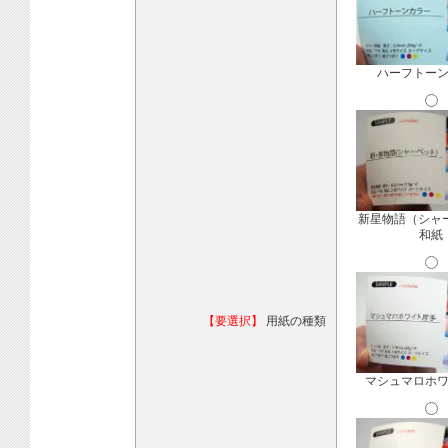
ハーフトー
新星物語（シャ
和紙
【要選択】
用紙の種類
マシュマロホ