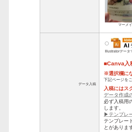
マーメ
Illustratorデ
■Canva
※選択欄に
下記ページを
データ入稿
入稿にはス
データ作成
必ず入稿用
します。
▶テンプレ
テンプレー
とがありま