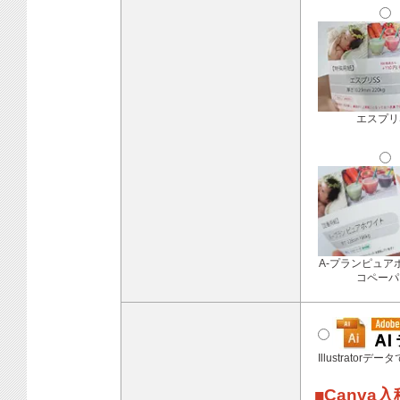
エスプリ
A-プランピュア
コペーパ
Illustratorデ
■Canva