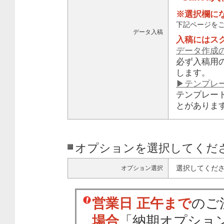
※選択欄に
下記ページを
データ入稿
入稿にはス
データ作成
必ず入稿用
します。
▶テンプレ
テンプレー
とがありま
オプションを選択してくだ
選択してくだ
オプション選択
営業日 正午まで
のご
場合
「納期オプショ