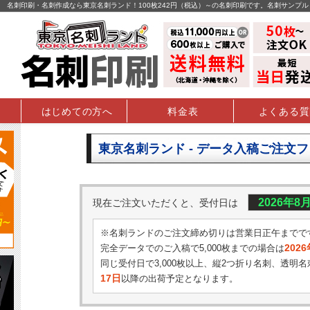
名刺印刷・名刺作成なら東京名刺ランド！100枚242円（税込）～の名刺印刷です。名刺サンプ
はじめての方へ
料金表
よくある質
東京名刺ランド - データ入稿ご注文
2026年8
現在ご注文いただくと、受付日は
※名刺ランドのご注文締め切りは営業日正午までで
202
完全データでのご入稿で5,000枚までの場合は
同じ受付日で3,000枚以上、縦2つ折り名刺、透明名
17日
以降の出荷予定となります。