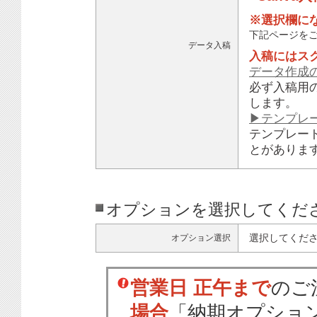
※選択欄に
下記ページを
データ入稿
入稿にはス
データ作成
必ず入稿用
します。
▶テンプレ
テンプレー
とがありま
オプションを選択してくだ
選択してくだ
オプション選択
営業日 正午まで
のご
場合
「納期オプショ