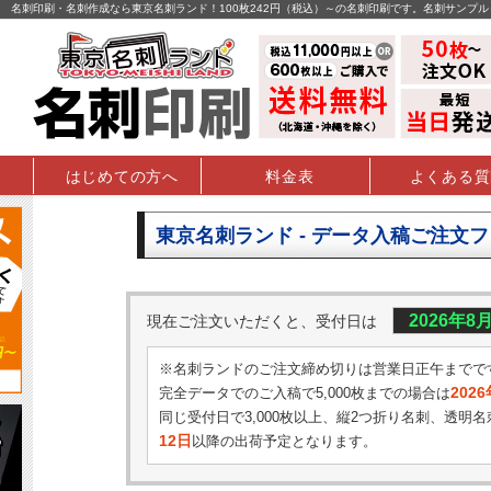
名刺印刷・名刺作成なら東京名刺ランド！100枚242円（税込）～の名刺印刷です。名刺サンプ
はじめての方へ
料金表
よくある質
東京名刺ランド - データ入稿ご注文
2026年8
現在ご注文いただくと、受付日は
※名刺ランドのご注文締め切りは営業日正午までで
202
完全データでのご入稿で5,000枚までの場合は
同じ受付日で3,000枚以上、縦2つ折り名刺、透明名
12日
以降の出荷予定となります。