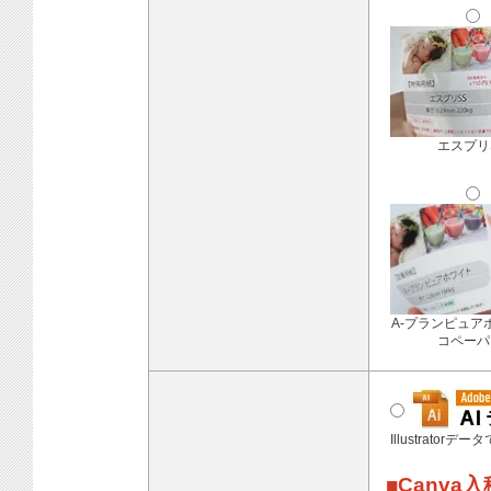
エスプリ
A-プランピュア
コペーパ
Illustratorデ
■Canva