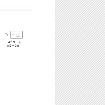
3号サイズ
（85×49mm）