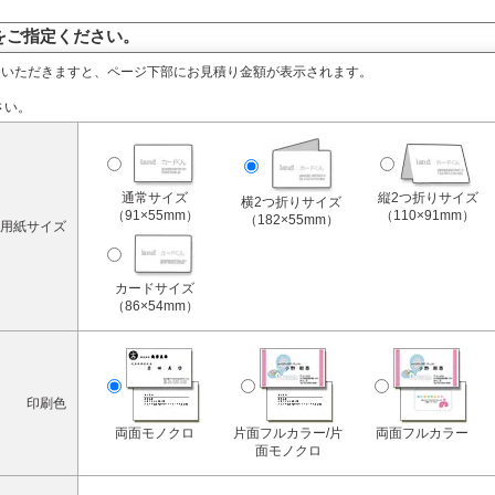
をご指定ください。
定いただきますと、ページ下部にお見積り金額が表示されます。
さい。
通常サイズ
縦2つ折りサイズ
横2つ折りサイズ
（91×55mm）
（110×91mm）
（182×55mm）
用紙サイズ
カードサイズ
（86×54mm）
印刷色
両面モノクロ
片面フルカラー/片
両面フルカラー
面モノクロ