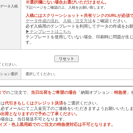
※選択欄にない場合お選びいただけません。
データ入稿
下記ページをご確認の上、入稿をお願い致します。
入稿にはスクリーンショット＋共有リンクのURLが必須
データ作成の流れ
、
入稿・注文方法
をご確認ください。
必ず入稿用のテンプレートを利用してデータの作成をお
▶テンプレートはこちら
テンプレートを使用していない場合、印刷時に問題が生
す。
てください。
ション選択
選択してください。
まで
のご注文で、
当日出荷をご希望の場合
「納期オプション：
特急便
」
合は
代引きもしくはクレジット決済
をご選択ください。
は必ずメールにてご入金完了のご連絡をいただきますようお願いいたし
の出荷となりますので予めご了承ください。
の場合は、当日発送不可となります。
サイズ・色上黒用紙でのご注文の特急便対応は不可となります。