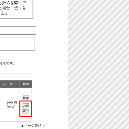
お振込を弊社で
た場合、翌々営
します。
可能です。
▲ページ先頭へ