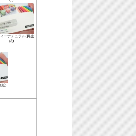
ィーナチュラル(再生
紙)
生紙)