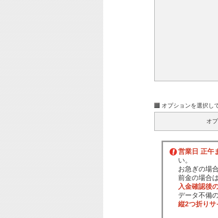
オプションを選択し
オプ
営業日 正午
い。
お急ぎの場
前金の場合
入金確認後
データ不備
縦2つ折り