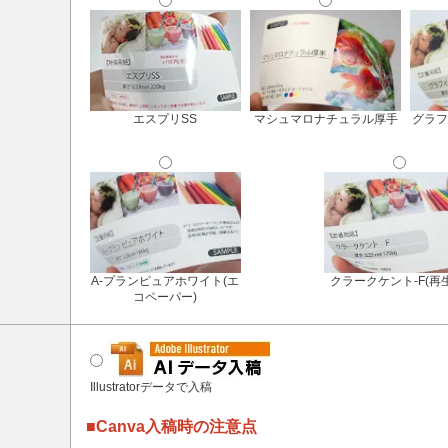
エスプリSS
マシュマロナチュラル厚手
グラフ
A-プランピュアホワイト(エ
クラークケント-F(再
コペーパー)
Illustratorデータで入稿
■Canva入稿時の注意点