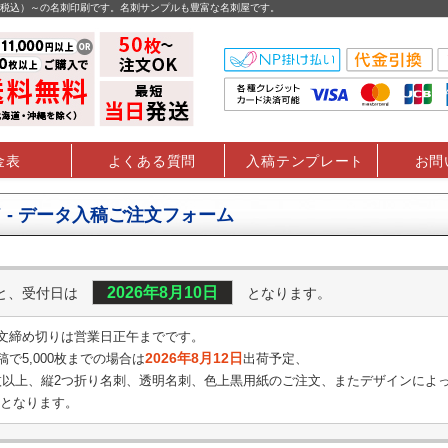
円（税込）～の名刺印刷です。名刺サンプルも豊富な名刺屋です。
金表
よくある質問
入稿テンプレート
お問
 - データ入稿ご注文フォーム
2026年8月10日
くと、受付日は
となります。
文締め切りは営業日正午までです。
2026年8月12日
で5,000枚までの場合は
出荷予定、
0枚以上、縦2つ折り名刺、透明名刺、
色上黒用紙のご注文、またデザインによ
となります。