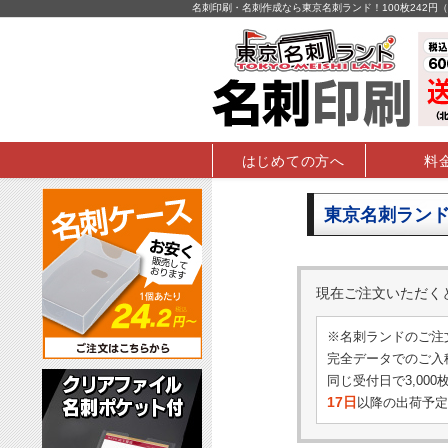
名刺印刷・名刺作成なら東京名刺ランド！100枚242
はじめての方へ
料
東京名刺ランド
現在ご注文いただ
※名刺ランドのご注
完全データでのご入稿
同じ受付日で3,00
17日
以降の出荷予定