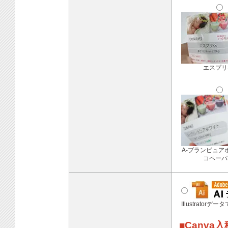
エスプリ
A-プランピュア
コペーパ
Illustratorデ
■Canva