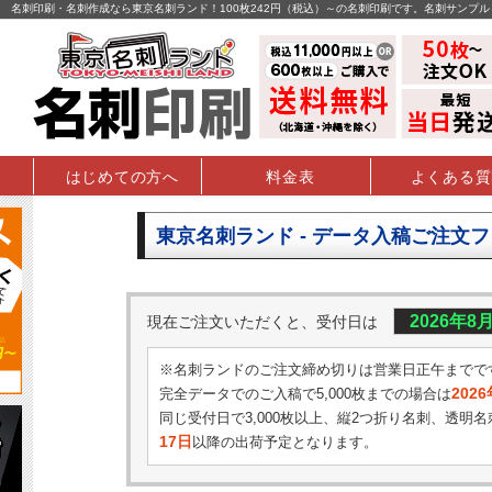
名刺印刷・名刺作成なら東京名刺ランド！100枚242円（税込）～の名刺印刷です。名刺サンプ
はじめての方へ
料金表
よくある質
東京名刺ランド - データ入稿ご注文
2026年8
現在ご注文いただくと、受付日は
※名刺ランドのご注文締め切りは営業日正午までで
202
完全データでのご入稿で5,000枚までの場合は
同じ受付日で3,000枚以上、縦2つ折り名刺、透明名
17日
以降の出荷予定となります。