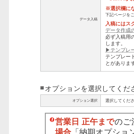
※選択欄に
下記ページを
データ入稿
入稿にはス
データ作成
必ず入稿用
します。
▶テンプレ
テンプレー
とがありま
オプションを選択してくだ
選択してくだ
オプション選択
営業日 正午まで
のご
場合
「納期オプショ