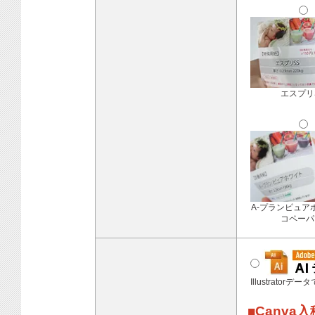
エスプリ
A-プランピュア
コペーパ
Illustratorデ
■Canva