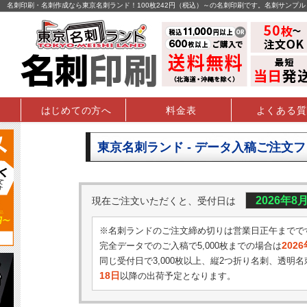
名刺印刷・名刺作成なら東京名刺ランド！100枚242円（税込）～の名刺印刷です。名刺サンプ
はじめての方へ
料金表
よくある質
東京名刺ランド - データ入稿ご注文
2026年8
現在ご注文いただくと、受付日は
※名刺ランドのご注文締め切りは営業日正午までで
202
完全データでのご入稿で5,000枚までの場合は
同じ受付日で3,000枚以上、縦2つ折り名刺、透明名
18日
以降の出荷予定となります。