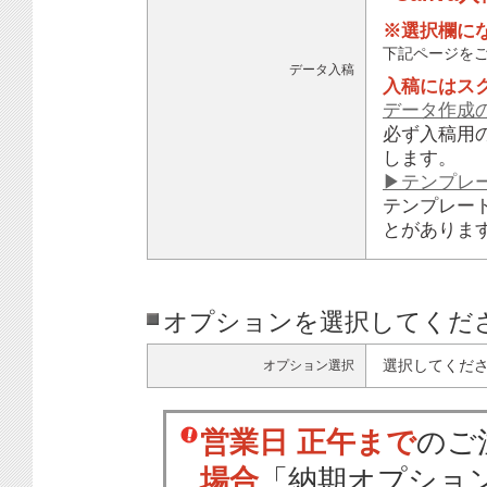
※選択欄に
下記ページを
データ入稿
入稿にはス
データ作成
必ず入稿用
します。
▶テンプレ
テンプレー
とがありま
オプションを選択してくだ
選択してくだ
オプション選択
営業日 正午まで
のご
場合
「納期オプショ