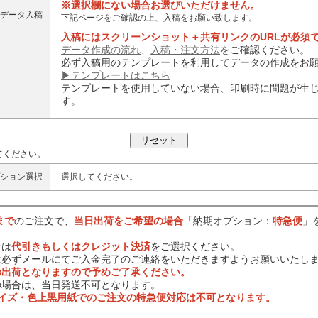
※選択欄にない場合お選びいただけません。
データ入稿
下記ページをご確認の上、入稿をお願い致します。
入稿にはスクリーンショット＋共有リンクのURLが必須
データ作成の流れ
、
入稿・注文方法
をご確認ください。
必ず入稿用のテンプレートを利用してデータの作成をお
▶テンプレートはこちら
テンプレートを使用していない場合、印刷時に問題が生
す。
てください。
ション選択
選択してください。
まで
のご注文で、
当日出荷をご希望の場合
「納期オプション：
特急便
」
合は
代引きもしくはクレジット決済
をご選択ください。
は必ずメールにてご入金完了のご連絡をいただきますようお願いいたし
の出荷となりますので予めご了承ください。
の場合は、当日発送不可となります。
サイズ・色上黒用紙でのご注文の特急便対応は不可となります。