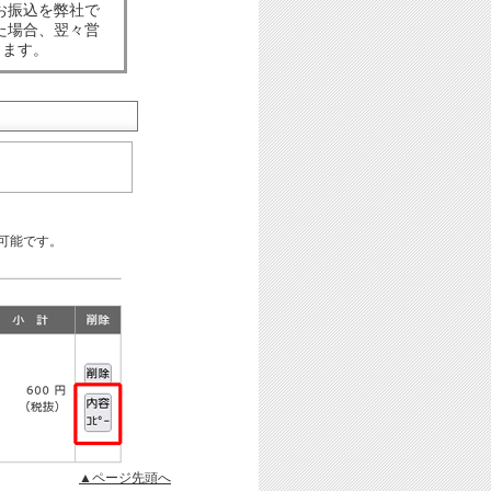
お振込を弊社で
た場合、翌々営
します。
可能です。
▲ページ先頭へ