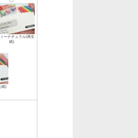
ィーナチュラル(再生
紙)
生紙)