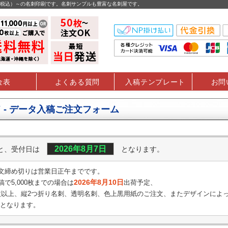
円（税込）～の名刺印刷です。名刺サンプルも豊富な名刺屋です。
金表
よくある質問
入稿テンプレート
お問
 - データ入稿ご注文フォーム
2026年8月7日
くと、受付日は
となります。
文締め切りは営業日正午までです。
2026年8月10日
で5,000枚までの場合は
出荷予定、
0枚以上、縦2つ折り名刺、透明名刺、
色上黒用紙のご注文、またデザインによ
となります。