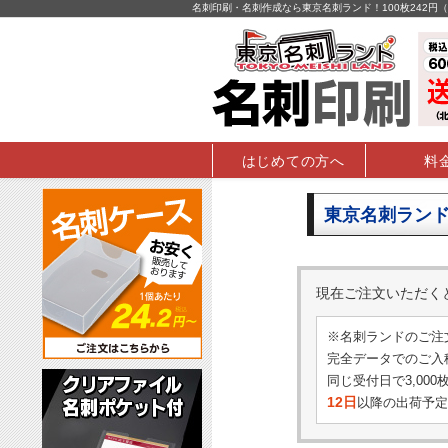
名刺印刷・名刺作成なら東京名刺ランド！100枚242
はじめての方へ
料
東京名刺ランド
現在ご注文いただ
※名刺ランドのご注
完全データでのご入稿
同じ受付日で3,00
12日
以降の出荷予定