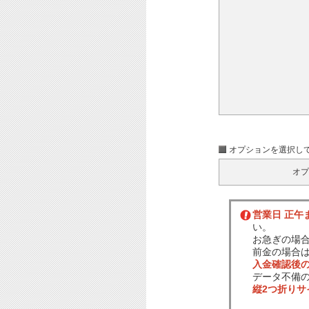
オプションを選択し
オプ
営業日 正午
い。
お急ぎの場
前金の場合
入金確認後
データ不備
縦2つ折り