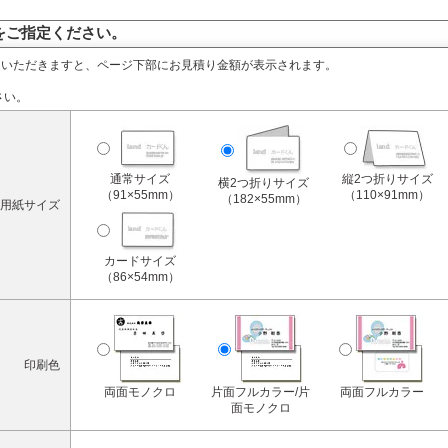
をご指定ください。
定いただきますと、ページ下部にお見積り金額が表示されます。
さい。
通常サイズ
縦2つ折りサイズ
横2つ折りサイズ
（91×55mm）
（110×91mm）
（182×55mm）
用紙サイズ
カードサイズ
（86×54mm）
印刷色
両面モノクロ
片面フルカラー/片
両面フルカラー
面モノクロ