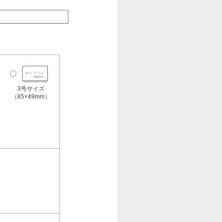
3号サイズ
（85×49mm）