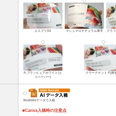
エスプリSS
マシュマロナチュラル厚手
グラフ
A-プランピュアホワイト(エ
クラークケント-F(再
コペーパー)
Illustratorデータで入稿
■Canva入稿時の注意点