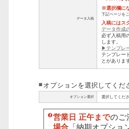
※選択欄に
下記ページを
データ入稿
入稿にはス
データ作成
必ず入稿用
します。
▶テンプレ
テンプレー
とがありま
オプションを選択してくだ
選択してくだ
オプション選択
営業日 正午まで
のご
場合
「納期オプショ