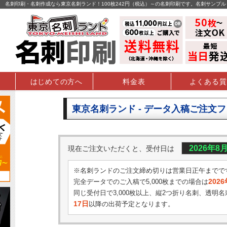
名刺印刷・名刺作成なら東京名刺ランド！100枚242円（税込）～の名刺印刷です。名刺サンプ
はじめての方へ
料金表
よくある質
東京名刺ランド - データ入稿ご注文
2026年8
現在ご注文いただくと、受付日は
※名刺ランドのご注文締め切りは営業日正午までで
202
完全データでのご入稿で5,000枚までの場合は
同じ受付日で3,000枚以上、縦2つ折り名刺、透明名
17日
以降の出荷予定となります。