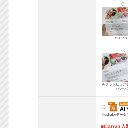
エスプリ
A-プランピュア
コペーパ
Illustratorデ
■Canva