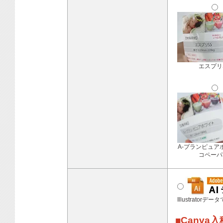
エスプリ
A-プランピュア
コペーパ
Illustratorデ
■Canva