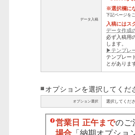
※選択欄に
下記ページを
データ入稿
入稿にはス
データ作成
必ず入稿用
します。
▶テンプレ
テンプレー
とがありま
オプションを選択してくだ
選択してくだ
オプション選択
営業日 正午まで
のご
場合
「納期オプショ