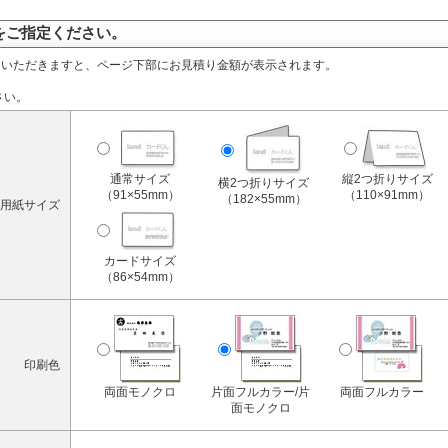
をご指定ください。
定いただきますと、ページ下部にお見積り金額が表示されます。
さい。
通常サイズ
縦2つ折りサイズ
横2つ折りサイズ
（91×55mm）
（110×91mm）
（182×55mm）
用紙サイズ
カードサイズ
（86×54mm）
印刷色
両面モノクロ
片面フルカラー/片
両面フルカラー
面モノクロ