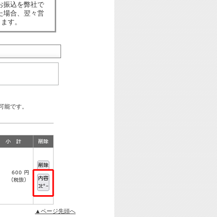
お振込を弊社で
た場合、翌々営
します。
可能です。
▲ページ先頭へ