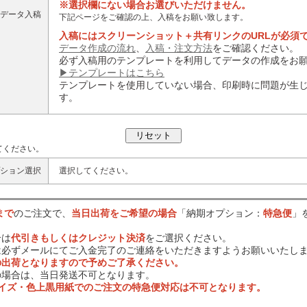
※選択欄にない場合お選びいただけません。
データ入稿
下記ページをご確認の上、入稿をお願い致します。
入稿にはスクリーンショット＋共有リンクのURLが必須
データ作成の流れ
、
入稿・注文方法
をご確認ください。
必ず入稿用のテンプレートを利用してデータの作成をお
▶テンプレートはこちら
テンプレートを使用していない場合、印刷時に問題が生
す。
てください。
ション選択
選択してください。
まで
のご注文で、
当日出荷をご希望の場合
「納期オプション：
特急便
」
合は
代引きもしくはクレジット決済
をご選択ください。
は必ずメールにてご入金完了のご連絡をいただきますようお願いいたし
の出荷となりますので予めご了承ください。
の場合は、当日発送不可となります。
サイズ・色上黒用紙でのご注文の特急便対応は不可となります。