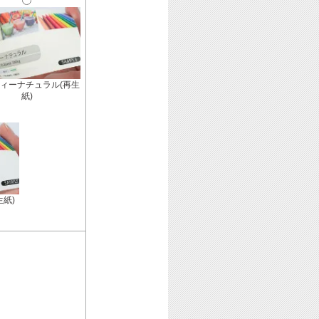
ィーナチュラル(再生
紙)
生紙)