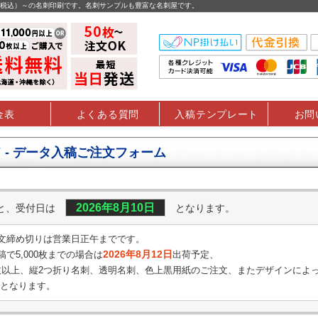
円（税込）～の名刺印刷です。名刺サンプルも豊富な名刺屋です。
金表
よくある質問
入稿テンプレート
お問
 - データ入稿ご注文フォーム
2026年8月10日
くと、受付日は
となります。
文締め切りは営業日正午までです。
2026年8月12日
で5,000枚までの場合は
出荷予定、
0枚以上、縦2つ折り名刺、透明名刺、
色上黒用紙のご注文、またデザインによ
となります。