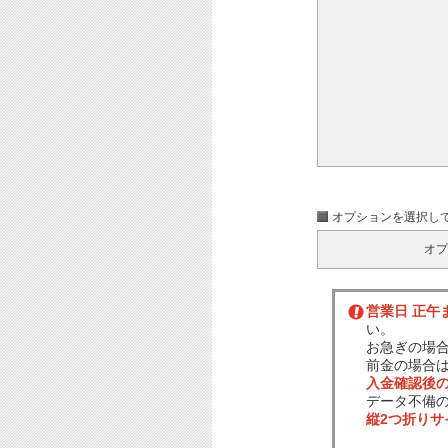
オプションを選択し
オプ
営業日 正午
い。
お急ぎの場
前金の場合
入金確認後
データ不備
縦2つ折り