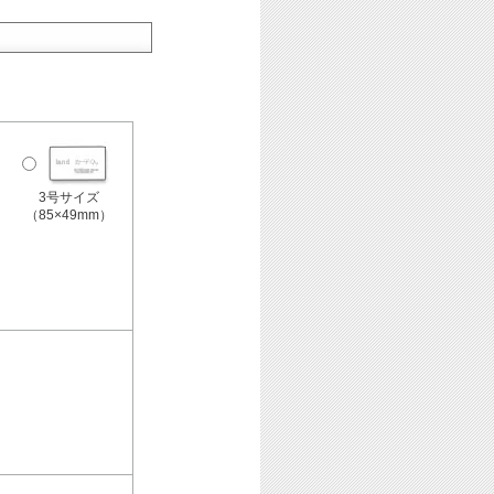
3号サイズ
（85×49mm）