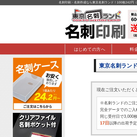
名刺印刷・名刺作成なら東京名刺ランド！100枚242
はじめての方へ
料
東京名刺ランド
現在ご注文いただ
※名刺ランドのご注
完全データでのご入稿
同じ受付日で3,00
17日
以降の出荷予定