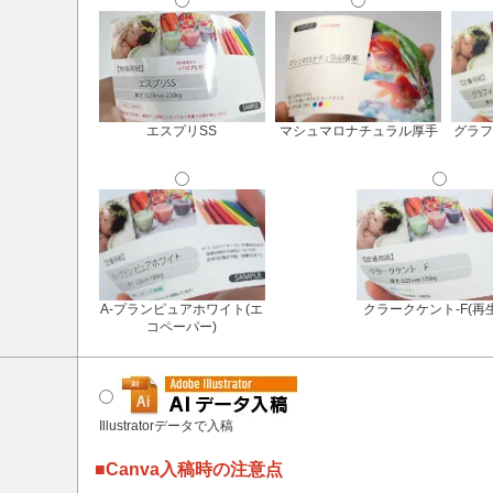
エスプリSS
マシュマロナチュラル厚手
グラフ
A-プランピュアホワイト(エ
クラークケント-F(再
コペーパー)
Illustratorデータで入稿
■Canva入稿時の注意点