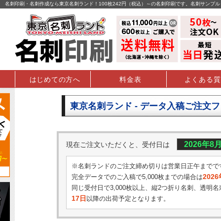
名刺印刷・名刺作成なら東京名刺ランド！100枚242円（税込）～の名刺印刷です。名刺サンプ
はじめての方へ
料金表
よくある質
東京名刺ランド - データ入稿ご注文
2026年8
現在ご注文いただくと、受付日は
※名刺ランドのご注文締め切りは営業日正午までで
202
完全データでのご入稿で5,000枚までの場合は
同じ受付日で3,000枚以上、縦2つ折り名刺、透明名
17日
以降の出荷予定となります。