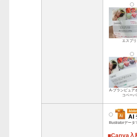
エスプリ
A-プランピュア
コペーパ
Illustratorデ
■Canva