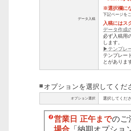
※選択欄に
下記ページを
データ入稿
入稿にはス
データ作成
必ず入稿用
します。
▶テンプレ
テンプレー
とがありま
オプションを選択してくだ
選択してくだ
オプション選択
営業日 正午まで
のご
場合
「納期オプショ