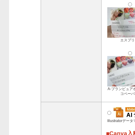
エスプリ
A-プランピュア
コペーパ
Illustratorデ
■Canva