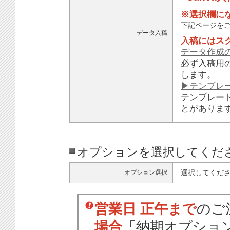
※選択欄に
下記ページを
データ入稿
入稿にはス
データ作成
必ず入稿用
します。
▶テンプレ
テンプレー
とがありま
オプションを選択してくだ
選択してくだ
オプション選択
営業日 正午まで
のご
場合
「納期オプショ