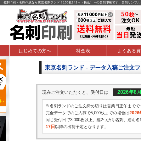
名刺印刷・名刺作成なら東京名刺ランド！100枚242円（税込）～の名刺印刷です。名刺サンプ
はじめての方へ
料金表
よくある質
東京名刺ランド - データ入稿ご注文
2026年8
現在ご注文いただくと、受付日は
※名刺ランドのご注文締め切りは営業日正午までで
202
完全データでのご入稿で5,000枚までの場合は
同じ受付日で3,000枚以上、縦2つ折り名刺、透明名
17日
以降の出荷予定となります。