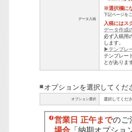
※選択欄に
下記ページを
データ入稿
入稿にはス
データ作成
必ず入稿用
します。
▶テンプレ
テンプレー
とがありま
オプションを選択してくだ
選択してくだ
オプション選択
営業日 正午まで
のご
場合
「納期オプショ