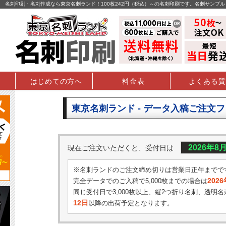
名刺印刷・名刺作成なら東京名刺ランド！100枚242円（税込）～の名刺印刷です。名刺サンプ
はじめての方へ
料金表
よくある質
東京名刺ランド - データ入稿ご注文
2026年8
現在ご注文いただくと、受付日は
※名刺ランドのご注文締め切りは営業日正午までで
202
完全データでのご入稿で5,000枚までの場合は
同じ受付日で3,000枚以上、縦2つ折り名刺、透明名
12日
以降の出荷予定となります。