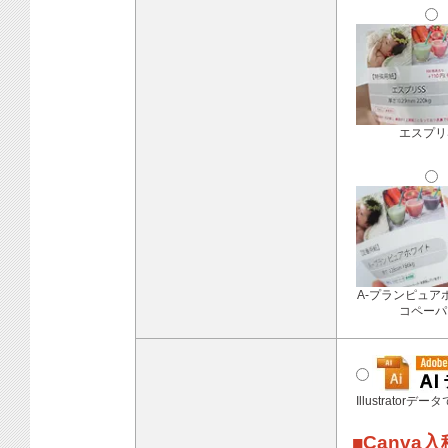
エスプリ
A-プランピュア
コペーパ
Illustratorデ
■Canva