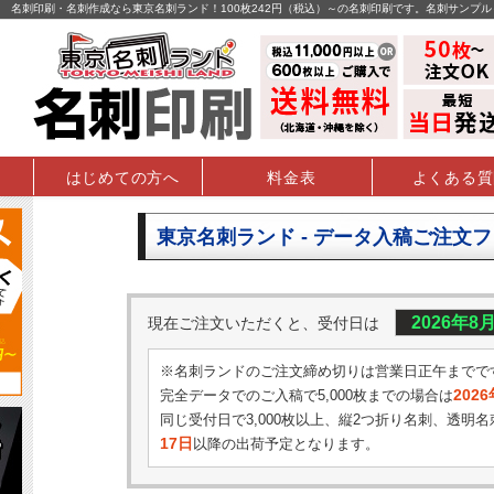
名刺印刷・名刺作成なら東京名刺ランド！100枚242円（税込）～の名刺印刷です。名刺サンプ
はじめての方へ
料金表
よくある質
東京名刺ランド - データ入稿ご注文
2026年8
現在ご注文いただくと、受付日は
※名刺ランドのご注文締め切りは営業日正午までで
202
完全データでのご入稿で5,000枚までの場合は
同じ受付日で3,000枚以上、縦2つ折り名刺、透明名
17日
以降の出荷予定となります。