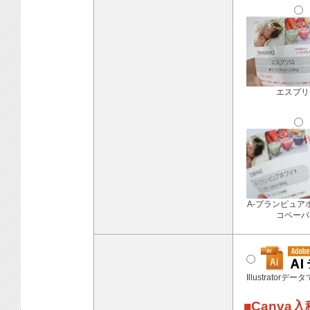
エスプリ
A-プランピュア
コペーパ
Illustratorデ
■Canva