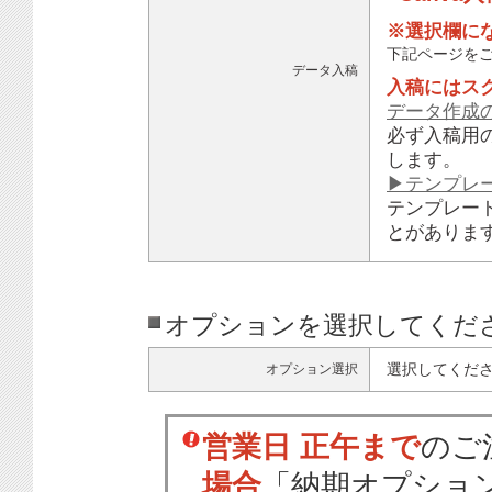
※選択欄に
下記ページを
データ入稿
入稿にはス
データ作成
必ず入稿用
します。
▶テンプレ
テンプレー
とがありま
オプションを選択してくだ
選択してくだ
オプション選択
営業日 正午まで
のご
場合
「納期オプショ