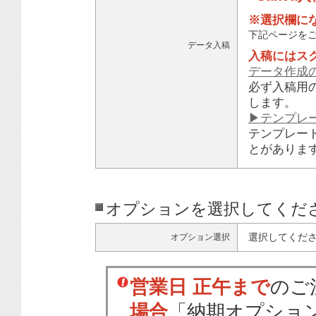
※選択欄に
下記ページを
データ入稿
入稿にはス
データ作成
必ず入稿用
します。
▶テンプレ
テンプレー
とがありま
オプションを選択してくだ
選択してくだ
オプション選択
営業日 正午まで
のご
場合
「納期オプショ