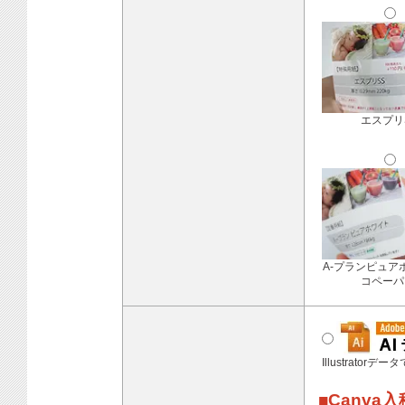
エスプリ
A-プランピュア
コペーパ
Illustratorデ
■Canva