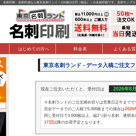
名刺印刷・名刺作成なら東京名刺ランド！100枚242円（税込）～の名刺印刷です。名刺サンプ
はじめての方へ
料金表
よくある質
東京名刺ランド - データ入稿ご注文
2026年8
現在ご注文いただくと、受付日は
※名刺ランドのご注文締め切りは営業日正午までで
202
完全データでのご入稿で5,000枚までの場合は
同じ受付日で3,000枚以上、縦2つ折り名刺、透明名
17日
以降の出荷予定となります。