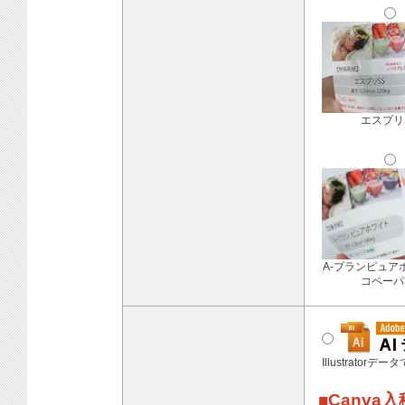
エスプリ
A-プランピュア
コペーパ
Illustratorデ
■Canva