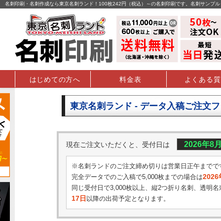
名刺印刷・名刺作成なら東京名刺ランド！100枚242円（税込）～の名刺印刷です。名刺サンプ
はじめての方へ
料金表
よくある質
東京名刺ランド - データ入稿ご注文
2026年8
現在ご注文いただくと、受付日は
※名刺ランドのご注文締め切りは営業日正午までで
202
完全データでのご入稿で5,000枚までの場合は
同じ受付日で3,000枚以上、縦2つ折り名刺、透明名
17日
以降の出荷予定となります。