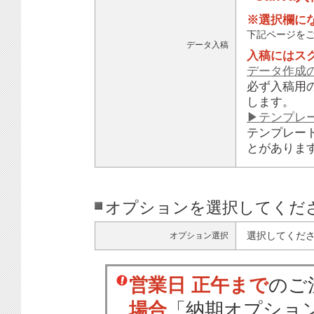
※選択欄に
下記ページを
データ入稿
入稿にはス
データ作成
必ず入稿用
します。
▶テンプレ
テンプレー
とがありま
オプションを選択してくだ
選択してくだ
オプション選択
営業日 正午まで
のご
場合
「納期オプショ