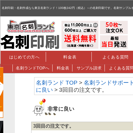
名刺,名刺印刷,名刺作成,特殊名刺,データ入稿 - お客様評価掲示板
名刺印刷・名刺作成なら東京名刺ランド！100枚242円（税込）～の名刺印刷です。名刺サンプル
はじめての方へ
料金表
よくある質問
名刺
ランドTOPへ
料金表
サンプル請求
よくある質
名刺ランド TOP
>
名刺ランドサポー
に良い
> 3回目の注文です。
非常に良い
3回目の注文です。